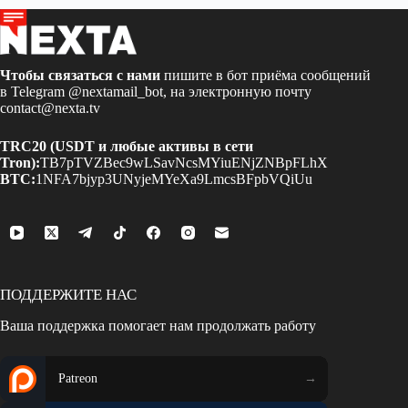
Чтобы связаться с нами
пишите в бот приёма сообщений
в Telegram
@nextamail_bot
, на электронную почту
contact@nexta.tv
TRC20 (USDT и любые активы в сети
Tron):
TB7pTVZBec9wLSavNcsMYiuENjZNBpFLhX
BTC:
1NFA7bjyp3UNyjeMYeXa9LmcsBFpbVQiUu
ПОДДЕРЖИТЕ НАС
Ваша поддержка помогает нам продолжать работу
Patreon