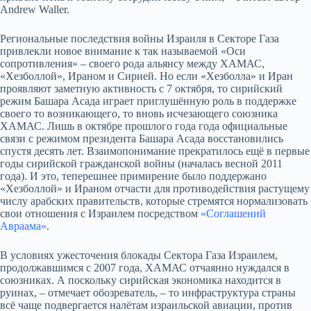
Andrew Waller.
Региональные последствия войны Израиля в Секторе Газа
привлекли новое внимание к так называемой «Оси
сопротивления» – своего рода альянсу между ХАМАС,
«Хезболлой», Ираном и Сирией. Но если «Хезболла» и Иран
проявляют заметную активность с 7 октября, то сирийский
режим Башара Асада играет приглушённую роль в поддержке
своего то возникающего, то вновь исчезающего союзника
ХАМАС. Лишь в октябре прошлого года года официальные
связи с режимом президента Башара Асада восстановились
спустя десять лет. Взаимопонимание прекратилось ещё в первые
годы сирийской гражданской войны (началась весной 2011
года). И это, теперешнее примирение было поддержано
«Хезболлой» и Ираном отчасти для противодействия растущему
числу арабских правительств, которые стремятся нормализовать
свои отношения с Израилем посредством
«Соглашений
Авраама»
.
В условиях ужесточения блокады Сектора Газа Израилем,
продолжавшимся с 2007 года, ХАМАС отчаянно нуждался в
союзниках. А поскольку сирийская экономика находится в
руинах, – отмечает обозреватель, – то инфраструктура страны
всё чаще подвергается налётам израильской авиации, против