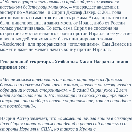
«Однако внутри этого альянса сирийский режим является
пассивным действующим лицом»
, – утверждает академик и
эксперт по «Хезболле» и Сирии Джозеф Дахер. С 2011 года
автономность и самостоятельность режима Асада практически
были нивелированы, а зависимость от Ирана, либо от России
только увеличивалась. То есть, сама Сирия не способна на
открытие самостоятельного фронта против Израиля и её участие
в военных действиях может быть инициировано только
«Хезболлой» или проиранскими «ополченцами». Сам Дамаск не
может и даже не желает начать войну против Израиля.
Генеральный секретарь «Хезболлы» Хасан Насралла лично
признал это:
«Мы не можем требовать от наших партнёров из Дамаска
большего и должны быть реалистами, – заявил он месяц назад в
обращении к своим сторонникам. – В самой Сирии уже 12 лет
идёт глобальная война. Но несмотря на сложную внутреннюю
ситуацию, она поддерживает сопротивление, хотя и страдает
от последствий».
Насрин Ахтер замечает, что
«с момента начала войны в Секторе
Газа Сирия стала местом нападений и репрессий не только со
стороны Израиля и США, но также и Ирана с