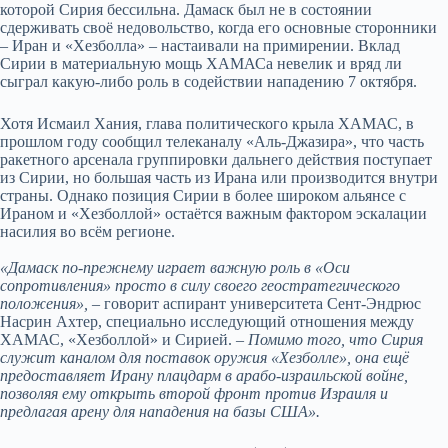
которой Сирия бессильна. Дамаск был не в состоянии
сдерживать своё недовольство, когда его основные сторонники
– Иран и «Хезболла» – настаивали на примирении. Вклад
Сирии в материальную мощь ХАМАСа невелик и вряд ли
сыграл какую-либо роль в содействии нападению 7 октября.
Хотя Исмаил Хания, глава политического крыла ХАМАС, в
прошлом году сообщил телеканалу «Аль-Джазира», что часть
ракетного арсенала группировки дальнего действия поступает
из Сирии, но большая часть из Ирана или производится внутри
страны. Однако позиция Сирии в более широком альянсе с
Ираном и «Хезболлой» остаётся важным фактором эскалации
насилия во всём регионе.
«Дамаск по-прежнему играет важную роль в «Оси
сопротивления» просто в силу своего геостратегического
положения»,
–
говорит аспирант университета Сент-Эндрюс
Насрин Ахтер, специально исследующий отношения между
ХАМАС, «Хезболлой» и Сирией. –
Помимо того, что Сирия
служит каналом для поставок оружия «Хезболле», она ещё
предоставляет Ирану плацдарм в арабо-израильской войне,
позволяя ему открыть второй фронт против Израиля и
предлагая арену для нападения на базы США».