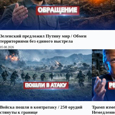
Зеленский предложил Путину мир / Обмен
территориями без единого выстрела
05.08.2026
Войска пошли в контратаку / 250 орудий
Трамп изме
стянуты к границе
Немедленно