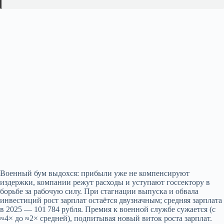
Военный бум выдохся: прибыли уже не компенсируют
издержки, компании режут расходы и уступают госсектору в
борьбе за рабочую силу. При стагнации выпуска и обвала
инвестиций рост зарплат остаётся двузначным; средняя зарплата
в 2025 — 101 784 рубля. Премия к военной службе сужается (с
≈4× до ≈2× средней), подпитывая новый виток роста зарплат.