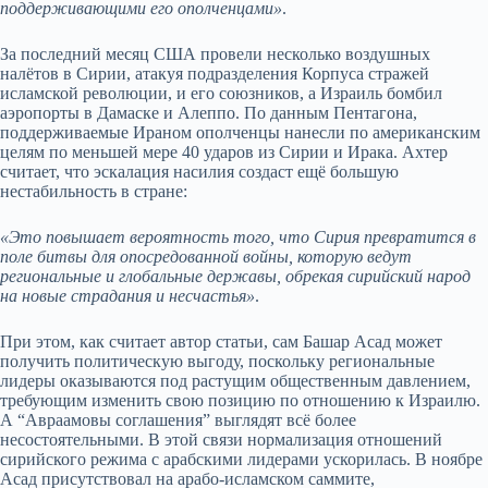
поддерживающими его ополченцами»
.
За последний месяц США провели несколько воздушных
налётов в Сирии, атакуя подразделения Корпуса стражей
исламской революции, и его союзников, а Израиль бомбил
аэропорты в Дамаске и Алеппо. По данным Пентагона,
поддерживаемые Ираном ополченцы нанесли по американским
целям по меньшей мере 40 ударов из Сирии и Ирака. Ахтер
считает, что эскалация насилия создаст ещё большую
нестабильность в стране:
«Это повышает вероятность того, что Сирия превратится в
поле битвы для опосредованной войны, которую ведут
региональные и глобальные державы, обрекая сирийский народ
на новые страдания и несчастья»
.
При этом, как считает автор статьи, сам Башар Асад может
получить политическую выгоду, поскольку региональные
лидеры оказываются под растущим общественным давлением,
требующим изменить свою позицию по отношению к Израилю.
А “Авраамовы соглашения” выглядят всё более
несостоятельными. В этой связи нормализация отношений
сирийского режима с арабскими лидерами ускорилась. В ноябре
Асад присутствовал на арабо-исламском саммите,