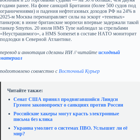
годами ранее. На фоне санкций Британии (более 500 судов под
ограничениями) и падения нефтегазовых доходов РФ на 24% в
2025-м Москва перенаправляет силы на эскорт «теневых»
танкеров; в июне британские морпехи впервые задержали такой
танкер Smyrtos. 20 июля HMS Tyne наблюдал за стрельбами
«Неустрашимого», а HMS Somerset в составе НАТО мониторит
подлодки в Северной Атлантике.
перевод и аннотация сделаны ИИ // читайте
исходный
материал
подготовлено совместно с
Восточный Курьер
Читайте также:
Сенат США принял продвигавшийся Линдси
Грэмом законопроект о санкциях против России
Российские хакеры могут красть электронные
письма без клика
Украина умоляет о системах ПВО. Услышит ли её
мир?