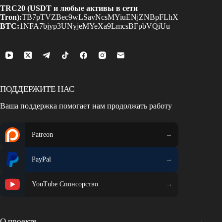
TRC20 (USDT и любые активы в сети
Tron):
TB7pTVZBec9wLSavNcsMYiuENjZNBpFLhX
BTC:
1NFA7bjyp3UNyjeMYeXa9LmcsBFpbVQiUu
ПОДДЕРЖИТЕ НАС
Ваша поддержка помогает нам продолжать работу
Patreon
PayPal
YouTube Спонсорство
О проекте