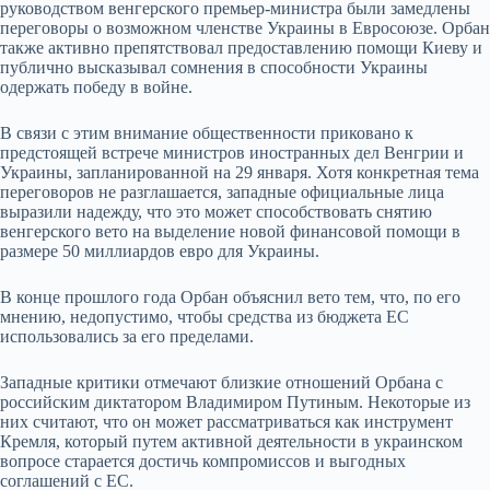
руководством венгерского премьер-министра были замедлены
переговоры о возможном членстве Украины в Евросоюзе. Орбан
также активно препятствовал предоставлению помощи Киеву и
публично высказывал сомнения в способности Украины
одержать победу в войне.
В связи с этим внимание общественности приковано к
предстоящей встрече министров иностранных дел Венгрии и
Украины, запланированной на 29 января. Хотя конкретная тема
переговоров не разглашается, западные официальные лица
выразили надежду, что это может способствовать снятию
венгерского вето на выделение новой финансовой помощи в
размере 50 миллиардов евро для Украины.
В конце прошлого года Орбан объяснил вето тем, что, по его
мнению, недопустимо, чтобы средства из бюджета ЕС
использовались за его пределами.
Западные критики отмечают близкие отношений Орбана с
российским диктатором Владимиром Путиным. Некоторые из
них считают, что он может рассматриваться как инструмент
Кремля, который путем активной деятельности в украинском
вопросе старается достичь компромиссов и выгодных
соглашений с ЕС.