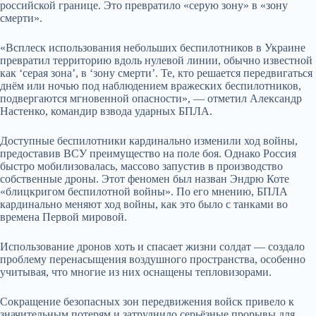
российской границе. Это превратило «серую зону» в «зону
смерти».
«Всплеск использования небольших беспилотников в Украине
превратил территорию вдоль нулевой линии, обычно известной
как ‘серая зона’, в ‘зону смерти’. Те, кто решается передвигаться
дн
ё
м или ночью под наблюдением вражеских беспилотников,
подвергаются мгновенной опасности», — отметил Александр
Настенко, командир взвода ударных БПЛА.
Доступные беспилотники кардинально изменили ход войны,
предоставив ВСУ преимущество на поле боя. Однако Россия
быстро мобилизовалась, массово запустив в производство
собственные дроны. Этот феномен был назван Эндрю Коте
«блицкригом беспилотной войны». По его мнению, БПЛА
кардинально меняют ход войны, как это было с танками во
времена Первой мировой.
Использование дронов хоть и спасает жизни солдат — создало
проблему перенасыщения воздушного пространства, особенно
учитывая, что многие из них оснащены тепловизорами.
Сокращение безопасных зон передвижения войск привело к
значительным потерям и затруднило серьёзные прорывы для