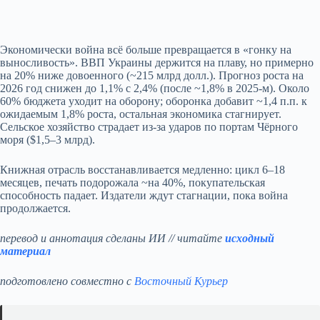
Экономически война всё больше превращается в «гонку на
выносливость». ВВП Украины держится на плаву, но примерно
на 20% ниже довоенного (~215 млрд долл.). Прогноз роста на
2026 год снижен до 1,1% с 2,4% (после ~1,8% в 2025‑м). Около
60% бюджета уходит на оборону; оборонка добавит ~1,4 п.п. к
ожидаемым 1,8% роста, остальная экономика стагнирует.
Сельское хозяйство страдает из‑за ударов по портам Чёрного
моря ($1,5–3 млрд).
Книжная отрасль восстанавливается медленно: цикл 6–18
месяцев, печать подорожала ~на 40%, покупательская
способность падает. Издатели ждут стагнации, пока война
продолжается.
перевод и аннотация сделаны ИИ // читайте
исходный
материал
подготовлено совместно с
Восточный Курьер