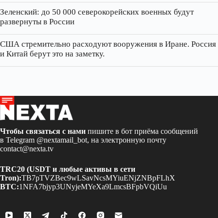
Зеленский: до 50 000 северокорейских военных будут
развернуты в России
США стремительно расходуют вооружения в Иране. Россия
и Китай берут это на заметку.
Чтобы связаться с нами
пишите в бот приёма сообщений
в Telegram
@nextamail_bot
, на электронную почту
contact@nexta.tv
TRC20 (USDT и любые активы в сети
Tron):
TB7pTVZBec9wLSavNcsMYiuENjZNBpFLhX
BTC:
1NFA7bjyp3UNyjeMYeXa9LmcsBFpbVQiUu