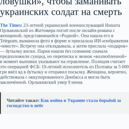
ловушки», чтобы заманивать
украинских солдат на смерть
The Times:
23‑летний украинский военнослужащий Никита
Орлыкивский из Житомира погиб после онлайн‑романа с
женщиной, представившейся «Родной». Она нашла его в
Telegram, выманила фото в форме и присылала ИИ‑изображения
«вместе». Встречу она откладывала, а затем прислала «подарок»
— бутылку виски. Парня нашли без сознания; сначала
предположили суицид, но переписка и звонок «возлюбленной»
в момент выпивки указывают на отравление. Полиция считает
это операцией ФСБ: 19‑летний исполнитель из Полтавы за 5 000
грн ввёл яд в бутылку и отправил посылку. Женщина, вероятно,
действовала с оккупированного Донбасса и могла быть
заключённой. Орлыкивский умер 9 июня.
Читайте также:
Как война в Украине стала борьбой за
господство в небе