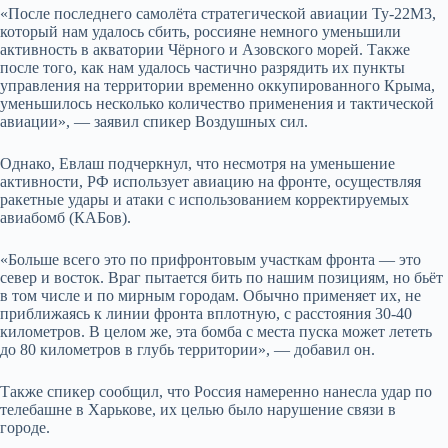
«После последнего самол
ё
та стратегической авиации Ту-22М3,
который нам удалось сбить, россияне немного уменьшили
активность в акватории Ч
ё
рного и Азовского морей. Также
после того, как нам удалось частично разрядить их пункты
управления на территории временно оккупированного Крыма,
уменьшилось несколько количество применения и тактической
авиации», — заявил спикер Воздушных сил.
Однако, Евлаш подчеркнул, что несмотря на уменьшение
активности, РФ использует авиацию на фронте, осуществляя
ракетные удары и атаки с использованием корректируемых
авиабомб (КАБов).
«Больше всего это по прифронтовым участкам фронта — это
север и восток. Враг пытается бить по нашим позициям, но бьёт
в том числе и по мирным городам. Обычно применяет их, не
приближаясь к линии фронта вплотную, с расстояния 30-40
километров. В целом же, эта бомба с места пуска может лететь
до 80 километров в глубь территории», — добавил он.
Также спикер сообщил, что Россия намеренно нанесла удар по
телебашне в Харькове, их целью было нарушение связи в
городе.