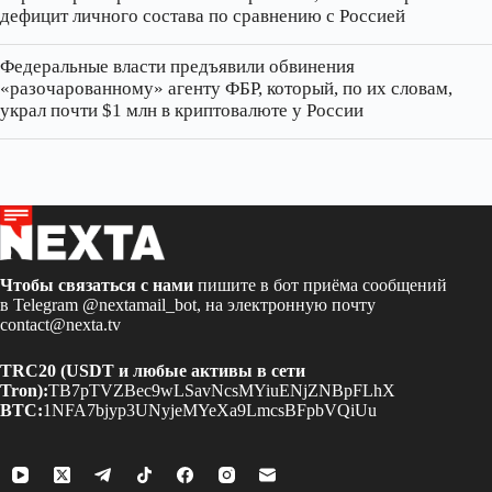
дефицит личного состава по сравнению с Россией
Федеральные власти предъявили обвинения
«разочарованному» агенту ФБР, который, по их словам,
украл почти $1 млн в криптовалюте у России
Чтобы связаться с нами
пишите в бот приёма сообщений
в Telegram
@nextamail_bot
, на электронную почту
contact@nexta.tv
TRC20 (USDT и любые активы в сети
Tron):
TB7pTVZBec9wLSavNcsMYiuENjZNBpFLhX
BTC:
1NFA7bjyp3UNyjeMYeXa9LmcsBFpbVQiUu