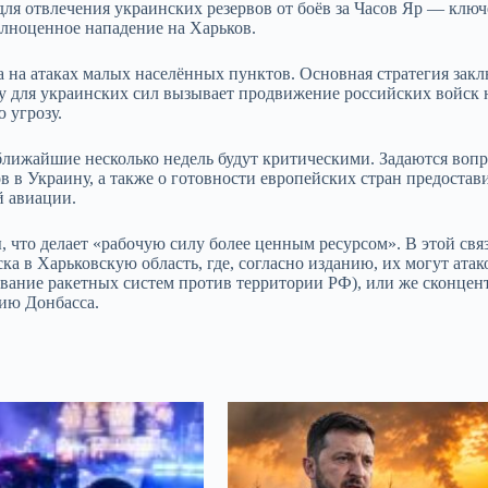
 для отвлечения украинских резервов от боёв за Часов Яр — клю
олноценное нападение на Харьков.
 на атаках малых населённых пунктов. Основная стратегия закл
гу для украинских сил вызывает продвижение российских войск 
 угрозу.
 ближайшие несколько недель будут критическими. Задаются воп
в Украину, а также о готовности европейских стран предостав
й авиации.
, что делает «рабочую силу более ценным ресурсом». В этой свя
 в Харьковскую область, где, согласно изданию, их могут атако
вание ракетных систем против территории РФ), или же сконцен
нию Донбасса.