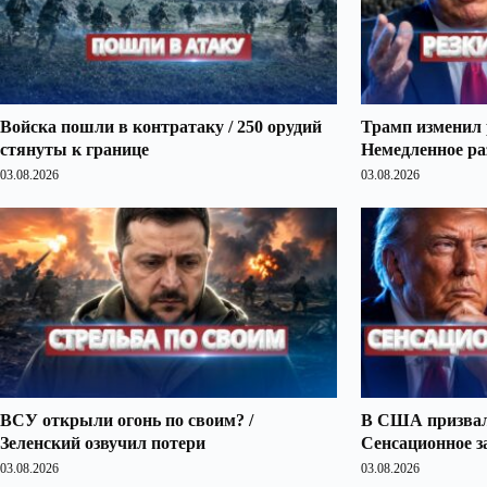
Войска пошли в контратаку / 250 орудий
Трамп изменил 
стянуты к границе
Немедленное ра
03.08.2026
03.08.2026
ВСУ открыли огонь по своим? /
В США призвали
Зеленский озвучил потери
Сенсационное з
03.08.2026
03.08.2026