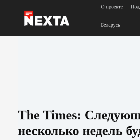
Перейти
О проекте
Под
к
сути
Беларусь
The Times: Следую
несколько недель бу