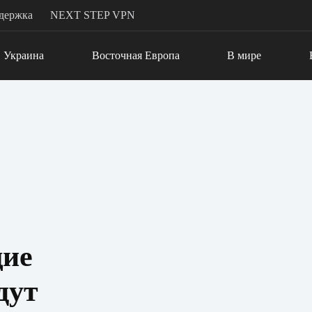
держка
NEXT STEP VPN
Украина
Восточная Европа
В мире
щие
дут