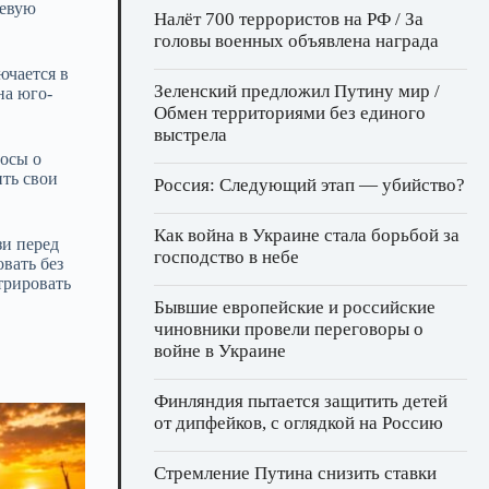
чевую
Налёт 700 террористов на РФ / За
головы военных объявлена награда
ючается в
Зеленский предложил Путину мир /
на юго-
Обмен территориями без единого
выстрела
росы о
ить свои
Россия: Следующий этап — убийство?
Как война в Украине стала борьбой за
зи перед
господство в небе
вать без
трировать
Бывшие европейские и российские
чиновники провели переговоры о
войне в Украине
Финляндия пытается защитить детей
от дипфейков, с оглядкой на Россию
Стремление Путина снизить ставки