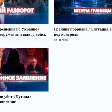
решение по Украине /
Граница прорвана / Ситуация 
зоружение и вывод войск
под контроля
03.08.2026
 убить Путина /
аявление