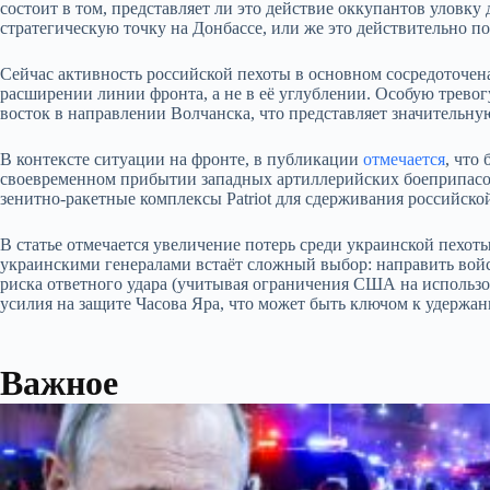
состоит в том, представляет ли это действие оккупантов уловку
стратегическую точку на Донбассе, или же это действительно п
Сейчас активность российской пехоты в основном сосредоточена
расширении линии фронта, а не в её углублении. Особую трево
восток в направлении Волчанска, что представляет значительную
В контексте ситуации на фронте, в публикации
отмечается
, что
своевременном прибытии западных артиллерийских боеприпасов 
зенитно-ракетные комплексы Patriot для сдерживания российско
В статье отмечается увеличение потерь среди украинской пехоты
украинскими генералами встаёт сложный выбор: направить войска
риска ответного удара (учитывая ограничения США на использо
усилия на защите Часова Яра, что может быть ключом к удержа
Важное