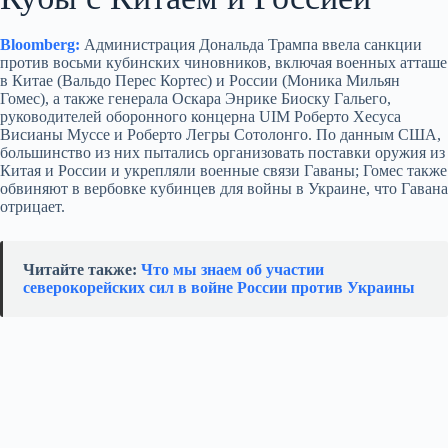
Bloomberg:
Администрация Дональда Трампа ввела санкции
против восьми кубинских чиновников, включая военных атташе
в Китае (Вальдо Перес Кортес) и России (Моника Мильян
Гомес), а также генерала Оскара Энрике Биоску Гальего,
руководителей оборонного концерна UIM Роберто Хесуса
Висианы Муссе и Роберто Легры Сотолонго. По данным США,
большинство из них пытались организовать поставки оружия из
Китая и России и укрепляли военные связи Гаваны; Гомес также
обвиняют в вербовке кубинцев для войны в Украине, что Гавана
отрицает.
Читайте также:
Что мы знаем об участии
северокорейских сил в войне России против Украины