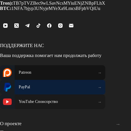
Tron):
TB7pTVZBec9wLSavNcsMYiuENjZNBpFLhX
BTC:
1NFA7bjyp3UNyjeMYeXa9LmcsBFpbVQiUu
ПОДДЕРЖИТЕ НАС
Ваша поддержка помогает нам продолжать работу
Patreon
PayPal
YouTube Спонсорство
О проекте