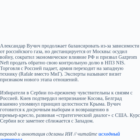
Александар Вучич продолжает балансировать из‑за зависимости
от российского газа, но дистанцируется от Москвы: осудил
войну, сократил экономическое влияние РФ и призвал Gazprom
Neft продать обратно свою контрольную долю в НПЗ NIS.
Торговля с Россией падает, армия переходит на западную
технику (Rafale вместо МиГ). Эксперты называют визит
признаком нового этапа отношений.
Избиратели в Сербии по‑прежнему чувствительны к связям с
Россией. Киев подтвердил непризнание Косова, Белград
взаимно упомянул принцип целостности Крыма. Вучич
готовится к досрочным выборам и возвращению в
премьер‑кресло, развивая «стратегический диалог» с США. Курс
Сербии все заметнее сближается с Западом.
перевод и аннотация сделаны ИИ // читайте
исходный
материал