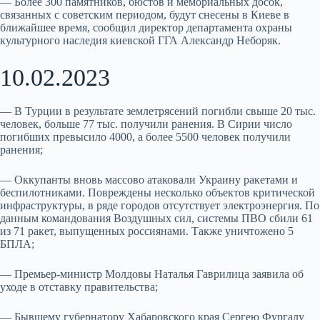
— Более 300 памятников, бюстов и мемориальных досок,
связанных с советским периодом, будут снесены в Киеве в
ближайшее время, сообщил директор департамента охраны
культурного наследия киевской ГГА Александр Неборяк.
10.02.2023
— В Турции в результате землетрясений погибли свыше 20 тыс.
человек, больше 77 тыс. получили ранения. В Сирии число
погибших превысило 4000, а более 5500 человек получили
ранения;
— Оккупанты вновь массово атаковали Украину ракетами и
беспилотниками. Повреждены несколько объектов критической
инфраструктуры, в ряде городов отсутствует электроэнергия. По
данным командования Воздушных сил, cистемы ПВО сбили 61
из 71 ракет, выпущенных россиянами. Также уничтожено 5
БПЛА;
— Премьер-министр Молдовы Наталья Гаврилица заявила об
уходе в отставку правительства;
— Бывшему губернатору Хабаровского края Сергею Фургалу