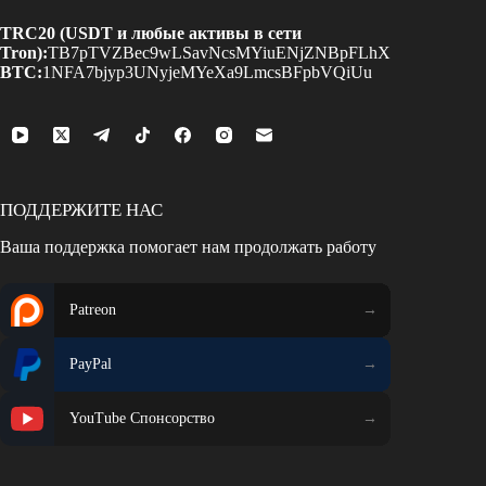
TRC20 (USDT и любые активы в сети
Tron):
TB7pTVZBec9wLSavNcsMYiuENjZNBpFLhX
BTC:
1NFA7bjyp3UNyjeMYeXa9LmcsBFpbVQiUu
ПОДДЕРЖИТЕ НАС
Ваша поддержка помогает нам продолжать работу
Patreon
PayPal
YouTube Спонсорство