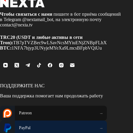
Чтобы связаться с нами
пишите в бот приёма сообщений
в Telegram
@nextamail_bot
, на электронную почту
contact@nexta.tv
TRC20 (USDT и любые активы в сети
Tron):
TB7pTVZBec9wLSavNcsMYiuENjZNBpFLhX
BTC:
1NFA7bjyp3UNyjeMYeXa9LmcsBFpbVQiUu
ПОДДЕРЖИТЕ НАС
Ваша поддержка помогает нам продолжать работу
Patreon
PayPal