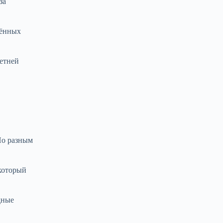
за
чённых
летней
По разным
который
дные