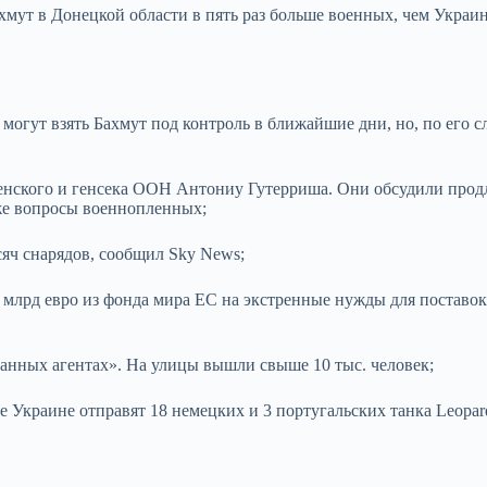
мут в Донецкой области в пять раз больше военных, чем Украин
гут взять Бахмут под контроль в ближайшие дни, но, по его сл
енского и генсека ООН Антониу Гутерриша. Они обсудили прод
кже вопросы военнопленных;
яч снарядов, сообщил Sky News;
млрд евро из фонда мира ЕС на экстренные нужды для поставо
анных агентах». На улицы вышли свыше 10 тыc. человек;
 Украине отправят 18 немецких и 3 португальских танка Leopar