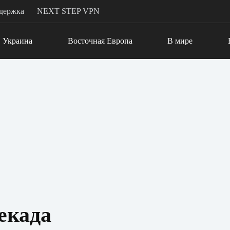
держка
NEXT STEP VPN
Украина
Восточная Европа
В мире
екада