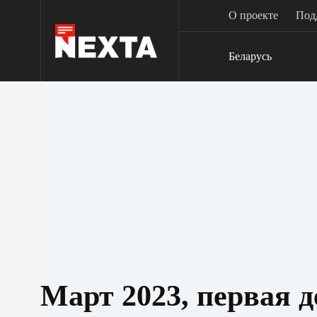
Перейти
О проекте
Под
к
сути
Беларусь
Март 2023, первая д