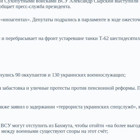
 Сухопутными войсками ВСУ Александр Сырский выступили 
общает пресс-служба президента.
«иноагентах». Депутаты подрались в парламенте в ходе ожесто
я и перебрасывает на фронт устаревшие танки Т-62 шестидесяти
нулись 90 оккупантов и 130 украинских военнослужащих;
 забастовка и уличные протесты против пенсионной реформы. 
кже заявил о задержании «террориста украинских спецслужб», 
СУ могут отступить из Бахмута, чтобы отойти «на более выго
ак между военными существуют споры на этот счёт;