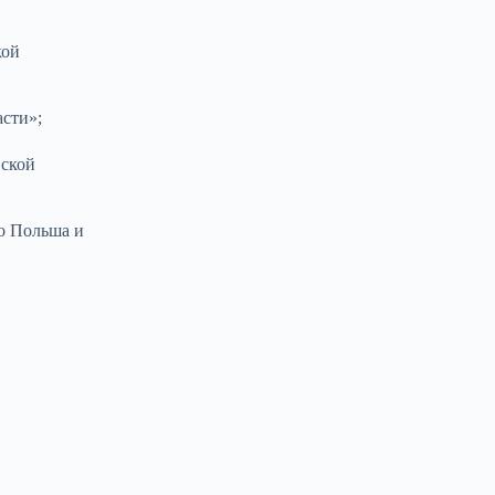
кой
асти»;
вской
то Польша и