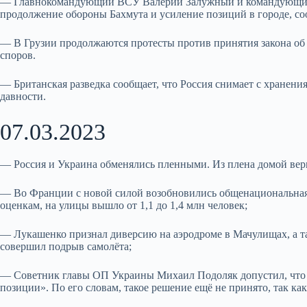
— Главнокомандующий ВСУ Валерий Залужный и командующий
продолжение обороны Бахмута и усиление позиций в городе, со
— В Грузии продолжаются протесты против принятия закона об 
споров.
— Британская разведка сообщает, что Россия снимает с хранени
давности.
07.03.2023
— Россия и Украина обменялись пленными. Из плена домой вер
— Во Франции с новой силой возобновились общенациональная
оценкам, на улицы вышло от 1,1 до 1,4 млн человек;
— Лукашенко признал диверсию на аэродроме в Мачулищах, а та
совершил подрыв самолёта;
— Советник главы ОП Украины Михаил Подоляк допустил, что В
позиции». По его словам, такое решение ещё не принято, так к