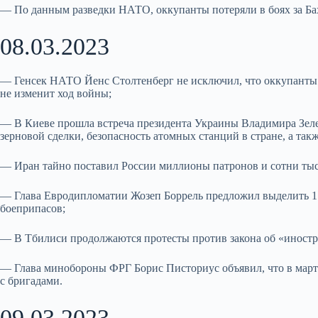
— По данным разведки НАТО, оккупанты потеряли в боях за Бах
08.03.2023
— Генсек НАТО Йенс Столтенберг не исключил, что оккупанты мо
не изменит ход войны;
— В Киеве прошла встреча президента Украины Владимира Зел
зерновой сделки, безопасность атомных станций в стране, а та
— Иран тайно поставил России миллионы патронов и сотни тыс
— Глава Eвродипломатии Жозеп Боррель предложил выделить 1 
боеприпасов;
— В Тбилиси продолжаются протесты против закона об «иностр
— Глава минобороны ФРГ Борис Писториус объявил, что в марте
с бригадами.
09.03.2023