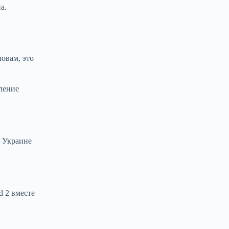
а.
овам, это
ление
к Украине
d 2 вместе