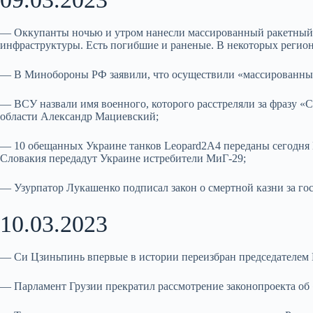
— Оккупанты ночью и утром нанесли массированный ракетный 
инфраструктуры. Есть погибшие и раненые. В некоторых региона
— В Минобороны РФ заявили, что осуществили «массированный у
— ВСУ назвали имя военного, которого расстреляли за фразу «
области Александр Мациевский;
— 10 обещанных Украине танков Leopard2А4 переданы сегодня К
Словакия передадут Украине истребители МиГ-29;
— Узурпатор Лукашенко подписал закон о смертной казни за го
10.03.2023
— Си Цзиньпинь впервые в истории переизбран председателем 
— Парламент Грузии прекратил рассмотрение законопроекта об 