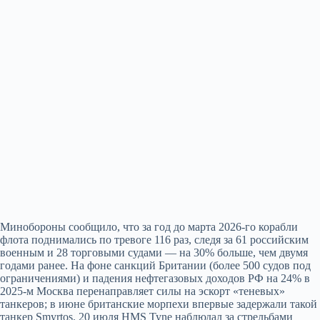
Минобороны сообщило, что за год до марта 2026-го корабли
флота поднимались по тревоге 116 раз, следя за 61 российским
военным и 28 торговыми судами — на 30% больше, чем двумя
годами ранее. На фоне санкций Британии (более 500 судов под
ограничениями) и падения нефтегазовых доходов РФ на 24% в
2025-м Москва перенаправляет силы на эскорт «теневых»
танкеров; в июне британские морпехи впервые задержали такой
танкер Smyrtos. 20 июля HMS Tyne наблюдал за стрельбами