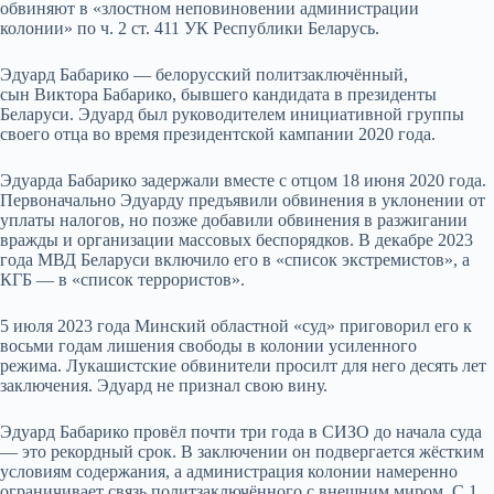
обвиняют в «злостном неповиновении администрации
колонии» по ч. 2 ст. 411 УК Республики Беларусь.
Эдуард Бабарико — белорусский политзаключённый,
сын Виктора Бабарико, бывшего кандидата в президенты
Беларуси. Эдуард был руководителем инициативной группы
своего отца во время президентской кампании 2020 года.
Эдуарда Бабарико задержали вместе с отцом 18 июня 2020 года.
Первоначально Эдуарду предъявили обвинения в уклонении от
уплаты налогов, но позже добавили обвинения в разжигании
вражды и организации массовых беспорядков. В декабре 2023
года МВД Беларуси включило его в «список экстремистов», а
КГБ — в «список террористов».
5 июля 2023 года Минский областной «суд» приговорил его к
восьми годам лишения свободы в колонии усиленного
режима. Лукашистские обвинители просилт для него десять лет
заключения. Эдуард не признал свою вину.
Эдуард Бабарико провёл почти три года в СИЗО до начала суда
— это рекордный срок. В заключении он подвергается жёстким
условиям содержания, а администрация колонии намеренно
ограничивает связь политзаключённого с внешним миром. С 1