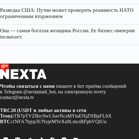
Разведка США: Путин может проверить решимость НАТО
ограниченным вторжением
Она — самая богатая женщина России. Ее бизнес‑империя
полыхает.
Чтобы связаться с нами
пишите в бот приёма сообщений
в Telegram
@nextamail_bot
, на электронную почту
contact@nexta.tv
TRC20 (USDT и любые активы в сети
Tron):
TB7pTVZBec9wLSavNcsMYiuENjZNBpFLhX
BTC:
1NFA7bjyp3UNyjeMYeXa9LmcsBFpbVQiUu