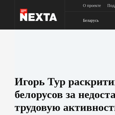
Перейти
О проекте
Под
к
сути
Беларусь
Игорь Тур раскрити
белорусов за недост
трудовую активнос