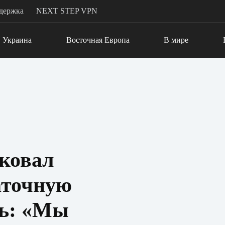
держка
NEXT STEP VPN
Украина
Восточная Европа
В мире
ковал
аточную
ть: «Мы