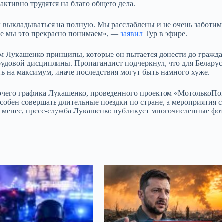
ктивно трудятся на благо общего дела.
ах выкладываться на полную. Мы расслаблены и не очень заботим
 все мы это прекрасно понимаем», —
заявил
Тур в эфире.
ом Лукашенко принципы, которые он пытается донести до гражд
рудовой дисциплины. Пропагандист подчеркнул, что для Белару
ть на максимум, иначе последствия могут быть намного хуже.
абочего графика Лукашенко, проведенного проектом «МотолькоПо
особен совершать длительные поездки по стране, а мероприятия с
е менее, пресс-служба Лукашенко публикует многочисленные фот