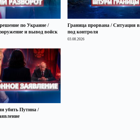
решение по Украине /
Граница прорвана / Ситуация 
зоружение и вывод войск
под контроля
03.08.2026
 убить Путина /
аявление