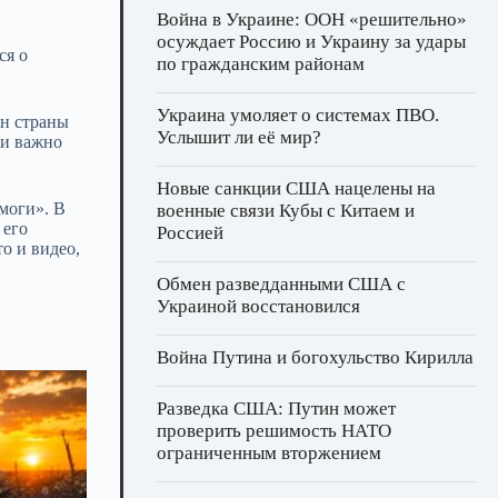
Война в Украине: ООН «решительно»
осуждает Россию и Украину за удары
ся о
по гражданским районам
Украина умоляет о системах ПВО.
ан страны
Услышит ли её мир?
си важно
Новые санкции США нацелены на
моги». В
военные связи Кубы с Китаем и
 его
Россией
о и видео,
Обмен разведданными США с
Украиной восстановился
Война Путина и богохульство Кирилла
Разведка США: Путин может
проверить решимость НАТО
ограниченным вторжением