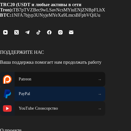
TRC20 (USDT и любые активы в сети
Tron):
TB7pTVZBec9wLSavNcsMYiuENjZNBpFLhX
BTC:
1NFA7bjyp3UNyjeMYeXa9LmcsBFpbVQiUu
ПОДДЕРЖИТЕ НАС
Ваша поддержка помогает нам продолжать работу
Patreon
PayPal
YouTube Спонсорство
О проекте