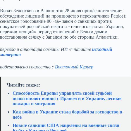
Визит Зеленского в Вашингтон 28 июля принёс потепление:
обсуждение лицензий на производство перехватчиков Patriot и
сенатское голосование 86 «за» закон о санкциях против
покупателей российской нефти и «теневого флота». Украина,
пережив «тощий» период отношений с Белым домом,
восстановила связку с Западом по обе стороны Атлантики.
перевод и аннотация сделаны ИИ // читайте
исходный
материал
подготовлено совместно с
Восточный Курьер
Читайте также:
Способность Европы управлять своей судьбой
испытывают войны с Ираном и в Украине, лесные
пожары и миграция
Как война в Украине стала борьбой за господство в
небе
Новые санкции США нацелены на военные связи
Кубы с Китаем и Россией