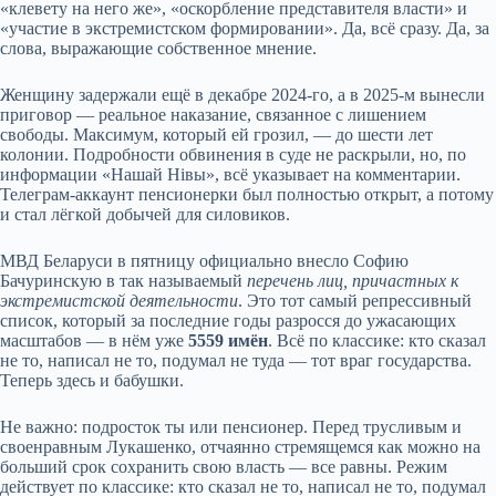
«клевету на него же», «оскорбление представителя власти» и
«участие в экстремистском формировании». Да, всё сразу. Да, за
слова, выражающие собственное мнение.
Женщину задержали ещё в декабре 2024-го, а в 2025-м вынесли
приговор — реальное наказание, связанное с лишением
свободы. Максимум, который ей грозил, — до шести лет
колонии. Подробности обвинения в суде не раскрыли, но, по
информации «Нашай Нівы», всё указывает на комментарии.
Телеграм-аккаунт пенсионерки был полностью открыт, а потому
и стал лёгкой добычей для силовиков.
МВД Беларуси в пятницу официально внесло Софию
Бачуринскую в так называемый
перечень лиц, причастных к
экстремистской деятельности
. Это тот самый репрессивный
список, который за последние годы разросся до ужасающих
масштабов — в нём уже
5559 имён
. Всё по классике: кто сказал
не то, написал не то, подумал не туда — тот враг государства.
Теперь здесь и бабушки.
Не важно: подросток ты или пенсионер. Перед трусливым и
своенравным Лукашенко, отчаянно стремящемся как можно на
больший срок сохранить свою власть — все равны. Режим
действует по классике: кто сказал не то, написал не то, подумал