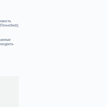
вимость
Flowerbed);
ованные
внедрить