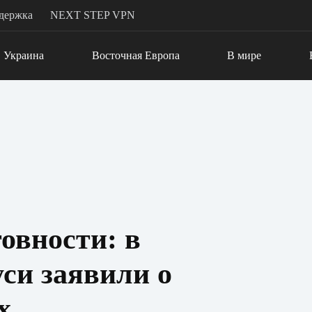
держка
NEXT STEP VPN
Украина
Восточная Европа
В мире
овности: в
си заявили о
х