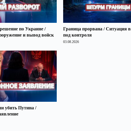
решение по Украине /
Граница прорвана / Ситуация 
зоружение и вывод войск
под контроля
03.08.2026
 убить Путина /
аявление