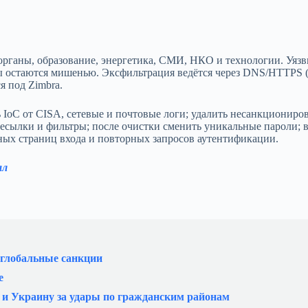
рганы, образование, энергетика, СМИ, НКО и технологии. Уяз
ры остаются мишенью. Экcфильтрация ведётся через DNS/HTTPS (
 под Zimbra.
ь IoC от CISA, сетевые и почтовые логи; удалить несанкционир
пересылки и фильтры; после очистки сменить уникальные пароли; 
ных страниц входа и повторных запросов аутентификации.
ал
 глобальные санкции
е
 и Украину за удары по гражданским районам