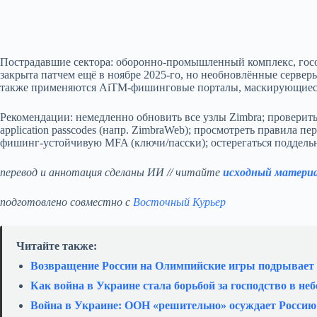
Пострадавшие сектора: оборонно‑промышленный комплекс, госо
закрыта патчем ещё в ноябре 2025‑го, но необновлённые серве
также применяются AiTM‑фишинговые порталы, маскирующиеся
Рекомендации: немедленно обновить все узлы Zimbra; проверит
application passcodes (напр. ZimbraWeb); просмотреть правила 
фишинг‑устойчивую MFA (ключи/пасски); остерегаться поддель
перевод и аннотация сделаны ИИ // читайте
исходный матери
подготовлено совместно с
Восточный Курьер
Читайте также:
Возвращение России на Олимпийские игры подрывает
Как война в Украине стала борьбой за господство в неб
Война в Украине: ООН «решительно» осуждает Россию