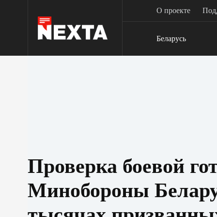
Перейти
О проекте
Под
к
сути
Беларусь
Проверка боевой гот
Минобороны Белару
тысячах призванны