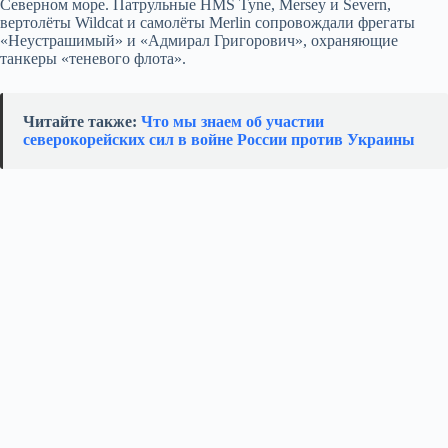
Северном море. Патрульные HMS Tyne, Mersey и Severn,
вертолёты Wildcat и самолёты Merlin сопровождали фрегаты
«Неустрашимый» и «Адмирал Григорович», охраняющие
танкеры «теневого флота».
Читайте также:
Что мы знаем об участии
северокорейских сил в войне России против Украины