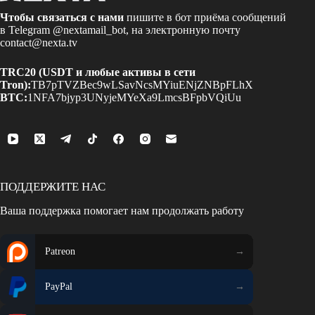
Чтобы связаться с нами
пишите в бот приёма сообщений
в Telegram
@nextamail_bot
, на электронную почту
contact@nexta.tv
TRC20 (USDT и любые активы в сети
Tron):
TB7pTVZBec9wLSavNcsMYiuENjZNBpFLhX
BTC:
1NFA7bjyp3UNyjeMYeXa9LmcsBFpbVQiUu
ПОДДЕРЖИТЕ НАС
Ваша поддержка помогает нам продолжать работу
Patreon
PayPal