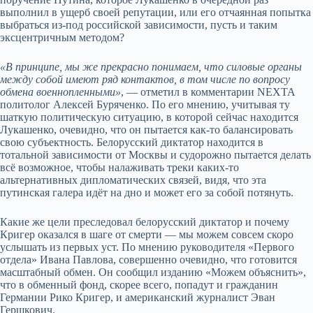
выполнил в ущерб своей репутации, или его отчаянная попытка
выбраться из-под российской зависимости, пусть и таким
эксцентричным методом?
«В принципе, мы же прекрасно понимаем, что силовые органы
между собой имеют ряд контактов, в том числе по вопросу
обмена военнопленными»
, — отметил в комментарии NEXTA
политолог Алексей Буряченко. По его мнению, учитывая ту
шаткую политическую ситуацию, в которой сейчас находится
Лукашенко, очевидно, что он пытается как-то балансировать
свою субъектность. Белорусский диктатор находится в
тотальной зависимости от Москвы и судорожно пытается делать
всё возможное, чтобы налаживать треки каких-то
альтернативных дипломатических связей, видя, что эта
путинская галера идёт на дно и может его за собой потянуть.
Какие же цели преследовал белорусский диктатор и почему
Кригер оказался в шаге от смерти — мы можем совсем скоро
услышать из первых уст. По мнению руководителя «Первого
отдела» Ивана Павлова, совершенно очевидно, что готовится
масштабный обмен. Он сообщил изданию «Можем объяснить»,
что в обменный фонд, скорее всего, попадут и гражданин
Германии Рико Кригер, и американский журналист Эван
Гершкович.