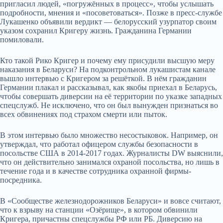
пригласил людей, «погружённых в процесс», чтобы услышать
подробности, мнения и «посоветоваться». Позже в пресс-службе
Лукашенко объявили вердикт — белорусский узурпатор своим
указом сохранил Кригеру жизнь. Гражданина Германии
помиловали.
Кто такой Рико Кригер и почему ему присудили высшую меру
наказания в Беларуси? На подконтрольном лукашистам канале
вышло интервью с Кригером за решёткой. В нём гражданин
Германии плакал и рассказывал, как якобы приехал в Беларусь,
чтобы совершать диверсии на её территории по указке западных
спецслужб. Не исключено, что он был вынужден признаться во
всех обвинениях под страхом смерти или пыток.
В этом интервью было множество несостыковок. Например, он
утверждал, что работал офицером службы безопасности в
посольстве США в 2014-2017 годах. Журналисты DW выяснили,
что он действительно занимался охраной посольства, но лишь в
течение года и в качестве сотрудника охранной фирмы-
посредника.
В «Сообществе железнодорожников Беларуси» и вовсе считают,
что к взрыву на станции «Озёрище», в котором обвинили
Кригера, причастны спецслужбы РФ или РБ. Диверсию на