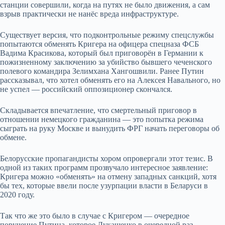
станции совершили, когда на путях не было движения, а сам
взрыв практически не нанёс вреда инфраструктуре.
Существует версия, что подконтрольные режиму спецслужбы
попытаются обменять Кригера на офицера спецназа ФСБ
Вадима Красикова, который был приговорён в Германии к
пожизненному заключению за убийство бывшего чеченского
полевого командира Зелимхана Хангошвили. Ранее Путин
рассказывал, что хотел обменять его на Алексея Навального, но
не успел — российский оппозиционер скончался.
Складывается впечатление, что смертельный приговор в
отношении немецкого гражданина — это попытка режима
сыграть на руку Москве и вынудить ФРГ начать переговоры об
обмене.
Белорусские пропагандисты хором опровергали этот тезис. В
одной из таких программ прозвучало интересное заявление:
Кригера можно «обменять» на отмену западных санкций, хотя
бы тех, которые ввели после узурпации власти в Беларуси в
2020 году.
Так что же это было в случае с Кригером — очередное
поручение Путина, которое Лукашенко в очередной раз