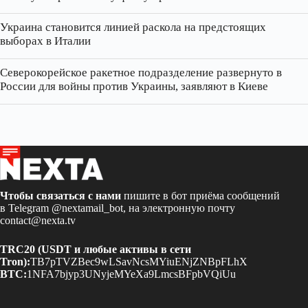
Украина становится линией раскола на предстоящих
выборах в Италии
Северокорейское ракетное подразделение развернуто в
России для войны против Украины, заявляют в Киеве
Чтобы связаться с нами
пишите в бот приёма сообщений
в Telegram
@nextamail_bot
, на электронную почту
contact@nexta.tv
TRC20 (USDT и любые активы в сети
Tron):
TB7pTVZBec9wLSavNcsMYiuENjZNBpFLhX
BTC:
1NFA7bjyp3UNyjeMYeXa9LmcsBFpbVQiUu