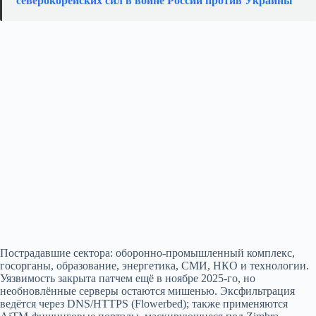
северокорейских сил в войне России против Украины
Пострадавшие сектора: оборонно‑промышленный комплекс,
госорганы, образование, энергетика, СМИ, НКО и технологии.
Уязвимость закрыта патчем ещё в ноябре 2025‑го, но
необновлённые серверы остаются мишенью. Экcфильтрация
ведётся через DNS/HTTPS (Flowerbed); также применяются