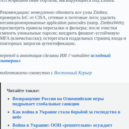
AiTM‑фишинговые порталы, маскирующиеся под Zimbra.
Рекомендации: немедленно обновить все узлы Zimbra;
проверить IoC от CISA, сетевые и почтовые логи; удалить
несанкционированные application passcodes (напр. ZimbraWeb);
просмотреть правила пересылки и фильтры; после очистки
сменить уникальные пароли; внедрить фишинг‑устойчивую
MFA (ключи/пасски); остерегаться поддельных страниц входа и
повторных запросов аутентификации.
перевод и аннотация сделаны ИИ // читайте
исходный
материал
подготовлено совместно с
Восточный Курьер
Читайте также:
Возвращение России на Олимпийские игры
подрывает глобальные санкции
Как война в Украине стала борьбой за господство в
небе
Война в Украине: ООН «решительно» осуждает