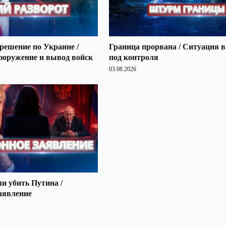
решение по Украине /
Граница прорвана / Ситуация 
зоружение и вывод войск
под контроля
03.08.2026
 убить Путина /
аявление