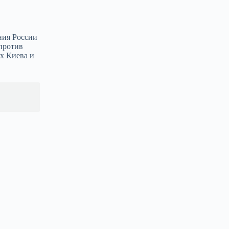
ния России
против
ах Киева и