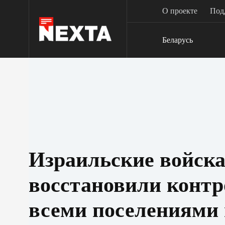
Перейти
О проекте
Под
к
сути
Беларусь
Израильские войск
восстановили контр
всеми поселениями 