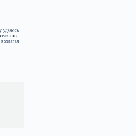
у удалось
возможно
 возлагая