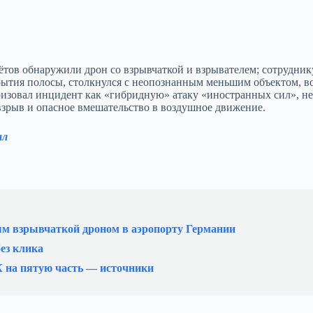
тов обнаружили дрон со взрывчаткой и взрывателем; сотрудник
акрытия полосы, столкнулся с неопознанным меньшим объектом, 
зовал инцидент как «гибридную» атаку «иностранных сил», не
взрыв и опасное вмешательство в воздушное движение.
ал
ым взрывчаткой дроном в аэропорту Германии
ез клика
К на пятую часть — источники