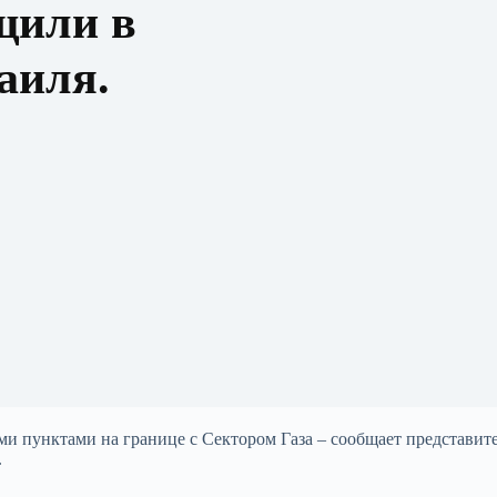
щили в
аиля.
ми пунктами на границе с Cектором Газа – сообщает представи
.