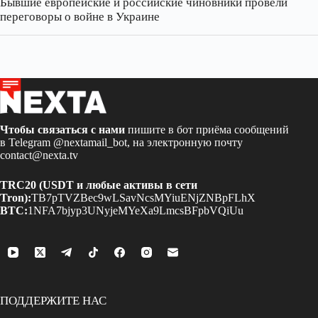
Бывшие европейские и российские чиновники провели
переговоры о войне в Украине
Чтобы связаться с нами
пишите в бот приёма сообщений
в Telegram
@nextamail_bot
, на электронную почту
contact@nexta.tv
TRC20 (USDT и любые активы в сети
Tron):
TB7pTVZBec9wLSavNcsMYiuENjZNBpFLhX
BTC:
1NFA7bjyp3UNyjeMYeXa9LmcsBFpbVQiUu
ПОДДЕРЖИТЕ НАС