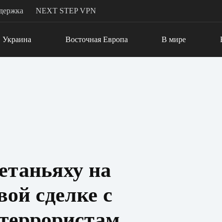
держка
NEXT STEP VPN
Украина
Восточная Европа
В мире
етаньяху на
вой сделке с
террористам