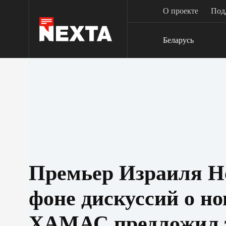
Перейти
О проекте
Под
к
сути
Беларусь
Премьер Израиля Н
фоне дискуссий о но
ХАМАС предложил 