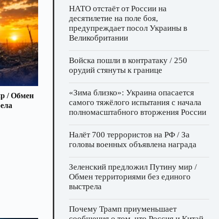
НАТО отстаёт от России на
десятилетие на поле боя,
предупреждает посол Украины в
Великобритании
Войска пошли в контратаку / 250
орудий стянуты к границе
«Зима близко»: Украина опасается
р / Обмен
самого тяжёлого испытания с начала
рела
полномасштабного вторжения России
Налёт 700 террористов на РФ / За
головы военных объявлена награда
Зеленский предложил Путину мир /
Обмен территориями без единого
выстрела
Почему Трамп приуменьшает
сообщения о том, что Россия и Китай