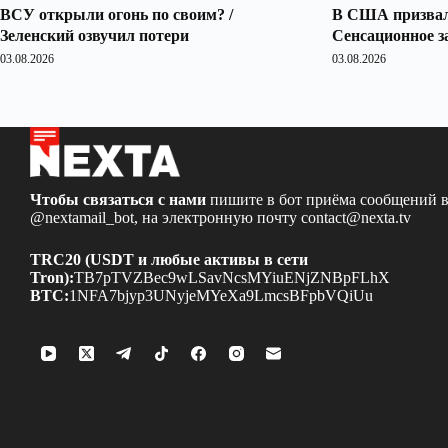
ВСУ открыли огонь по своим? /
В США призвали
Зеленский озвучил потери
Сенсационное з
03.08.2026
03.08.2026
Чтобы связаться с нами
пишите в бот приёма сообщений в
@nextamail_bot
, на электронную почту
contact@nexta.tv
TRC20 (USDT и любые активы в сети
Tron):
TB7pTVZBec9wLSavNcsMYiuENjZNBpFLhX
BTC:
1NFA7bjyp3UNyjeMYeXa9LmcsBFpbVQiUu