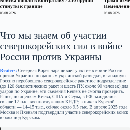
Войска пошли в контратаку / 250 орудий
Трамп изме
стянуты к границе
Немедленно
03.08.2026
03.08.2026
Что мы знаем об участии
северокорейских сил в войне
России против Украины
Reuters:
Северная Корея наращивает участие в войне России
против Украины: по данным украинской разведки, в западную
Россию переброшено северокорейское ракетное подразделение
(до 120 баллистических ракет и шесть ПУ, около 90 человек) для
ударов по Украине; эти сведения Reuters не смогла проверить.
Ранее, по оценкам Киева, США и Сеула, в РФ находились
свыше 12 тыс. военнослужащих КНДР; в пике в Курской
области — 14–15 тыс., сейчас около 9,5 тыс. В апреле 2025 года
Москва и Пхеньян подтвердили участие северокорейских войск
в боях под Курском.