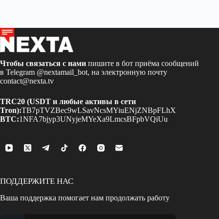
Чтобы связаться с нами
пишите в бот приёма сообщений
в Telegram
@nextamail_bot
, на электронную почту
contact@nexta.tv
TRC20 (USDT и любые активы в сети
Tron):
TB7pTVZBec9wLSavNcsMYiuENjZNBpFLhX
BTC:
1NFA7bjyp3UNyjeMYeXa9LmcsBFpbVQiUu
ПОДДЕРЖИТЕ НАС
Ваша поддержка помогает нам продолжать работу