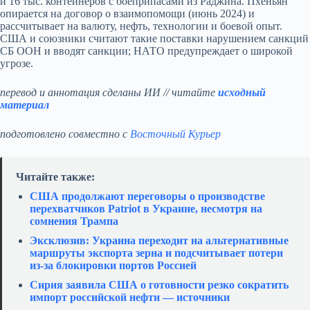
и 16 тыс. контейнеров с боеприпасами из Раджина. Пхеньян
опирается на договор о взаимопомощи (июнь 2024) и
рассчитывает на валюту, нефть, технологии и боевой опыт.
США и союзники считают такие поставки нарушением санкций
СБ ООН и вводят санкции; НАТО предупреждает о широкой
угрозе.
перевод и аннотация сделаны ИИ // читайте
исходный
материал
подготовлено совместно с
Восточный Курьер
Читайте также:
США продолжают переговоры о производстве
перехватчиков Patriot в Украине, несмотря на
сомнения Трампа
Эксклюзив: Украина переходит на альтернативные
маршруты экспорта зерна и подсчитывает потери
из‑за блокировки портов Россией
Сирия заявила США о готовности резко сократить
импорт российской нефти — источники