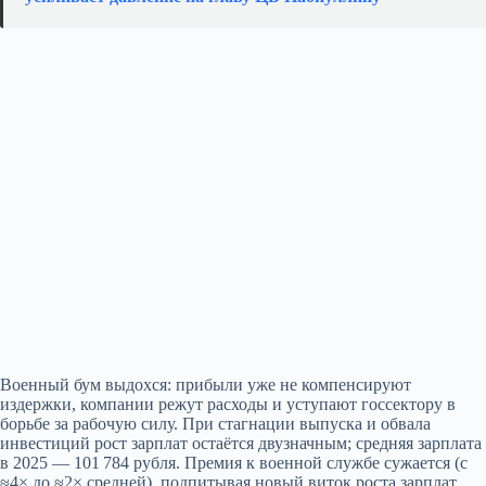
Военный бум выдохся: прибыли уже не компенсируют
издержки, компании режут расходы и уступают госсектору в
борьбе за рабочую силу. При стагнации выпуска и обвала
инвестиций рост зарплат остаётся двузначным; средняя зарплата
в 2025 — 101 784 рубля. Премия к военной службе сужается (с
≈4× до ≈2× средней), подпитывая новый виток роста зарплат.