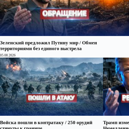
Зеленский предложил Путину мир / Обмен
территориями без единого выстрела
05.08.2026
Войска пошли в контратаку / 250 орудий
Трамп изме
стянуты к границе
Немедленно