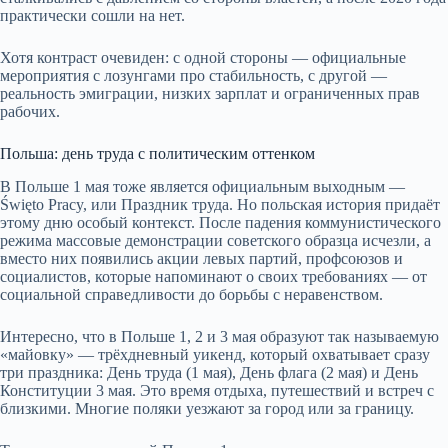
практически сошли на нет.
Хотя контраст очевиден: с одной стороны — официальные
мероприятия с лозунгами про стабильность, с другой —
реальность эмиграции, низких зарплат и ограниченных прав
рабочих.
Польша: день труда с политическим оттенком
В Польше 1 мая тоже является официальным выходным —
Święto Pracy, или Праздник труда. Но польская история придаёт
этому дню особый контекст. После падения коммунистического
режима массовые демонстрации советского образца исчезли, а
вместо них появились акции левых партий, профсоюзов и
социалистов, которые напоминают о своих требованиях — от
социальной справедливости до борьбы с неравенством.
Интересно, что в Польше 1, 2 и 3 мая образуют так называемую
«майовку» — трёхдневный уикенд, который охватывает сразу
три праздника: День труда (1 мая), День флага (2 мая) и День
Конституции 3 мая. Это время отдыха, путешествий и встреч с
близкими. Многие поляки уезжают за город или за границу.