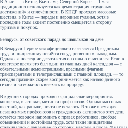
В Азии — в Китае, Вьетнаме, Северной Корее — 1 мая
традиционно используется как демонстрация «трудовых
достижений» и сплочённости. В КНДР проходят массовые
шествия, в Китае — парады и народные гулянья, хотя в
последние годы акцент постепенно смещается в сторону
туризма и покупок.
Беларусь: от советского парада до шашлыков на даче
В Беларуси Первое мая официально называется Праздником
труда и по-прежнему остаётся государственным выходным.
Однако за последние десятилетия он сильно изменился. Если в
советское время это был один из главных дней календаря — с
обязательными демонстрациями, красными флагами,
транспарантами и телетрансляциями с главной площади, — то
сегодня праздник скорее воспринимается как начало дачного
сезона и возможность выехать на природу.
В крупных городах проходят официальные мероприятия:
концерты, выставки, митинги профсоюзов. Однако массовых
шествий, как раньше, почти не осталось. В то же время для
независимых профсоюзов и гражданских активистов этот день
остаётся поводом напомнить о правах работников, свободе
объединений и достойном труде, хотя такие инициативы
сталкивались с давлением со стороны властей, а после 2020 года