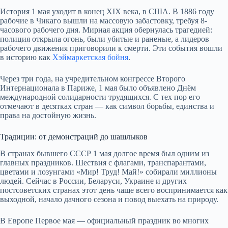
История 1 мая уходит в конец XIX века, в США. В 1886 году
рабочие в Чикаго вышли на массовую забастовку, требуя 8-
часового рабочего дня. Мирная акция обернулась трагедией:
полиция открыла огонь, были убитые и раненые, а лидеров
рабочего движения приговорили к смерти. Эти события вошли
в историю как
Хэймаркетская бойня
.
Через три года, на учредительном конгрессе Второго
Интернационала в Париже, 1 мая было объявлено Днём
международной солидарности трудящихся. С тех пор его
отмечают в десятках стран — как символ борьбы, единства и
права на достойную жизнь.
Традиции: от демонстраций до шашлыков
В странах бывшего СССР 1 мая долгое время был одним из
главных праздников. Шествия с флагами, транспарантами,
цветами и лозунгами «Мир! Труд! Май!» собирали миллионы
людей. Сейчас в России, Беларуси, Украине и других
постсоветских странах этот день чаще всего воспринимается как
выходной, начало дачного сезона и повод выехать на природу.
В Европе Первое мая — официальный праздник во многих