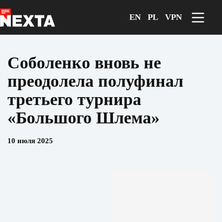
Перейти
к
EN
PL
VPN
сути
Соболенко вновь не
преодолела полуфинал
третьего турнира
«Большого Шлема»
10 июля 2025