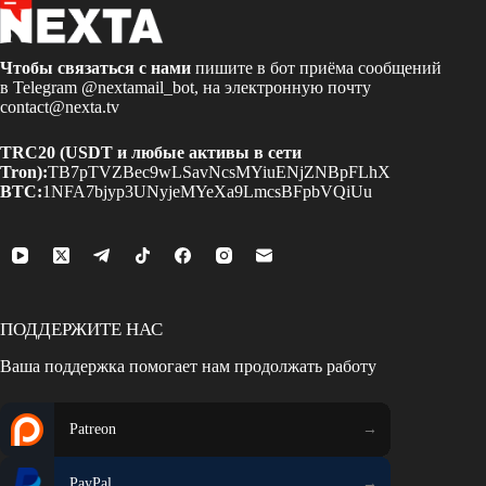
Чтобы связаться с нами
пишите в бот приёма сообщений
в Telegram
@nextamail_bot
, на электронную почту
contact@nexta.tv
TRC20 (USDT и любые активы в сети
Tron):
TB7pTVZBec9wLSavNcsMYiuENjZNBpFLhX
BTC:
1NFA7bjyp3UNyjeMYeXa9LmcsBFpbVQiUu
ПОДДЕРЖИТЕ НАС
Ваша поддержка помогает нам продолжать работу
Patreon
PayPal