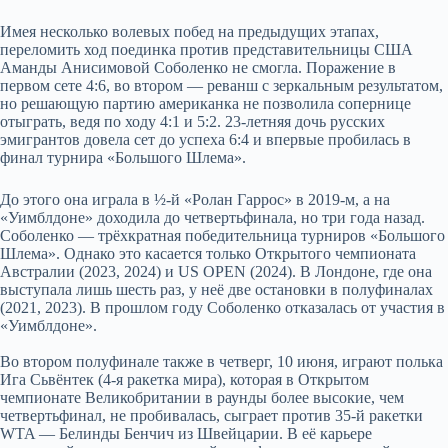
Имея несколько волевых побед на предыдущих этапах,
переломить ход поединка против представительницы США
Аманды Анисимовой Соболенко не смогла. Поражение в
первом сете 4:6, во втором — реванш с зеркальным результатом,
но решающую партию американка не позволила сопернице
отыграть, ведя по ходу 4:1 и 5:2. 23-летняя дочь русских
эмигрантов довела сет до успеха 6:4 и впервые пробилась в
финал турнира «Большого Шлема».
До этого она играла в ½-й «Ролан Гаррос» в 2019-м, а на
«Уимблдоне» доходила до четвертьфинала, но три года назад.
Соболенко — трёхкратная победительница турниров «Большого
Шлема». Однако это касается только Открытого чемпионата
Австралии (2023, 2024) и US OPEN (2024). В Лондоне, где она
выступала лишь шесть раз, у неё две остановки в полуфиналах
(2021, 2023). В прошлом году Соболенко отказалась от участия в
«Уимблдоне».
Во втором полуфинале также в четверг, 10 июня, играют полька
Ига Сьвёнтек (4-я ракетка мира), которая в Открытом
чемпионате Великобритании в раунды более высокие, чем
четвертьфинал, не пробивалась, сыграет против 35-й ракетки
WTA — Белинды Бенчич из Швейцарии. В её карьере