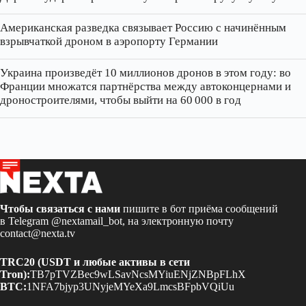
Американская разведка связывает Россию с начинённым
взрывчаткой дроном в аэропорту Германии
Украина произведёт 10 миллионов дронов в этом году: во
Франции множатся партнёрства между автоконцернами и
дроностроителями, чтобы выйти на 60 000 в год
Чтобы связаться с нами
пишите в бот приёма сообщений
в Telegram
@nextamail_bot
, на электронную почту
contact@nexta.tv
TRC20 (USDT и любые активы в сети
Tron):
TB7pTVZBec9wLSavNcsMYiuENjZNBpFLhX
BTC:
1NFA7bjyp3UNyjeMYeXa9LmcsBFpbVQiUu