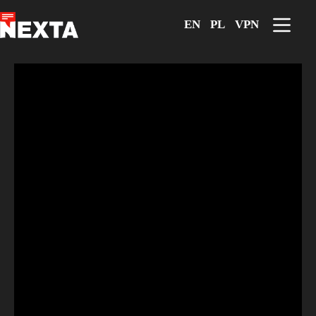
Перейти
к
EN
PL
VPN
сути