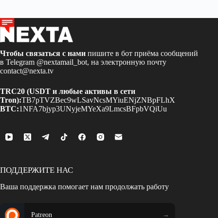
Чтобы связаться с нами
пишите в бот приёма сообщений
в Telegram
@nextamail_bot
, на электронную почту
contact@nexta.tv
TRC20 (USDT и любые активы в сети
Tron):
TB7pTVZBec9wLSavNcsMYiuENjZNBpFLhX
BTC:
1NFA7bjyp3UNyjeMYeXa9LmcsBFpbVQiUu
ПОДДЕРЖИТЕ НАС
Ваша поддержка помогает нам продолжать работу
Patreon