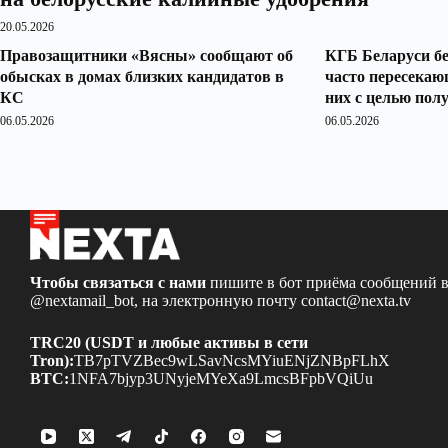
20.05.2026
Правозащитники «Вясны» сообщают об
КГБ Беларуси бе
обысках в домах близких кандидатов в
часто пересекаю
КС
них с целью пол
06.05.2026
06.05.2026
Чтобы связаться с нами
пишите в бот приёма сообщений в
@nextamail_bot
, на электронную почту
contact@nexta.tv
TRC20 (USDT и любые активы в сети
Tron):
TB7pTVZBec9wLSavNcsMYiuENjZNBpFLhX
BTC:
1NFA7bjyp3UNyjeMYeXa9LmcsBFpbVQiUu