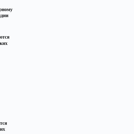
ерному
ндии
ются
ских
тся
ких