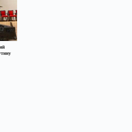
ий
утину