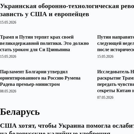
Украинская оборонно-технологическая ре
зависть у США и европейцев
15.05.2026
Трамп и Путин терпят крах своей
Путин направитс
великодержавной политики. Это должно
следующей недел
стать уроком для Си Цзиньпина
после историче
15.05.2026
15.05.2026
Парламент Болгарии утвердил
Исследователь 
ориентированного на Россию Румена
раскрытие Трам
Радева премьер-министром
передать чувст
секреты Китаю 
08.05.2026
07.05.2026
Беларусь
США хотят, чтобы Украина помогла ослаби
на белорусские калийные удобрения