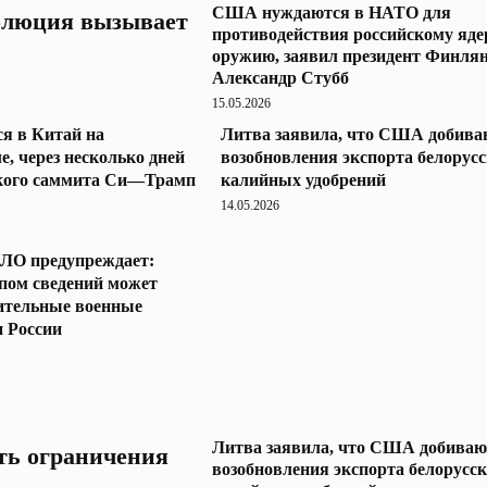
США нуждаются в НАТО для
волюция вызывает
противодействия российскому яд
оружию, заявил президент Финля
Александр Стубб
15.05.2026
я в Китай на
Литва заявила, что США добива
е, через несколько дней
возобновления экспорта белорус
ского саммита Си—Трамп
калийных удобрений
14.05.2026
НЛО предупреждает:
пом сведений может
вительные военные
и России
Литва заявила, что США добиваю
ть ограничения
возобновления экспорта белорусс