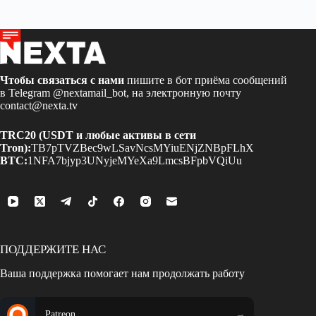
Чтобы связаться с нами
пишите в бот приёма сообщений
в Telegram
@nextamail_bot
, на электронную почту
contact@nexta.tv
TRC20 (USDT и любые активы в сети
Tron):
TB7pTVZBec9wLSavNcsMYiuENjZNBpFLhX
BTC:
1NFA7bjyp3UNyjeMYeXa9LmcsBFpbVQiUu
ПОДДЕРЖИТЕ НАС
Ваша поддержка помогает нам продолжать работу
Patreon