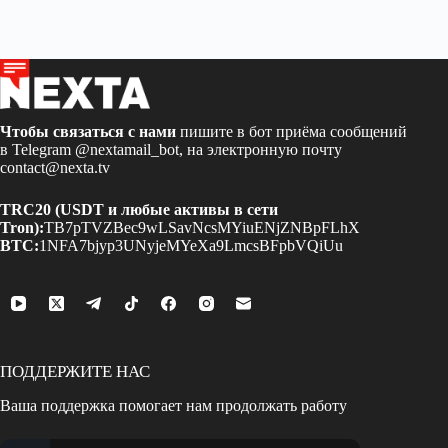
Чтобы связаться с нами
пишите в бот приёма сообщений
в Telegram
@nextamail_bot
, на электронную почту
contact@nexta.tv
TRC20 (USDT и любые активы в сети
Tron):
TB7pTVZBec9wLSavNcsMYiuENjZNBpFLhX
BTC:
1NFA7bjyp3UNyjeMYeXa9LmcsBFpbVQiUu
ПОДДЕРЖИТЕ НАС
Ваша поддержка помогает нам продолжать работу