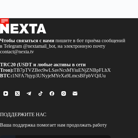
Чтобы связаться с нами
пишите в бот приёма сообщений
в Telegram
@nextamail_bot
, на электронную почту
contact@nexta.tv
TRC20 (USDT и любые активы в сети
Tron):
TB7pTVZBec9wLSavNcsMYiuENjZNBpFLhX
BTC:
1NFA7bjyp3UNyjeMYeXa9LmcsBFpbVQiUu
ПОДДЕРЖИТЕ НАС
Ваша поддержка помогает нам продолжать работу