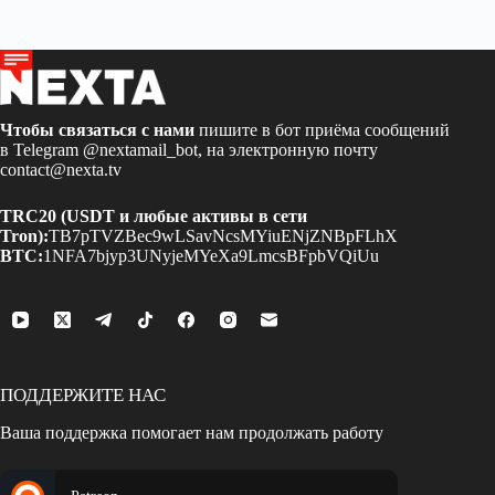
Чтобы связаться с нами
пишите в бот приёма сообщений
в Telegram
@nextamail_bot
, на электронную почту
contact@nexta.tv
TRC20 (USDT и любые активы в сети
Tron):
TB7pTVZBec9wLSavNcsMYiuENjZNBpFLhX
BTC:
1NFA7bjyp3UNyjeMYeXa9LmcsBFpbVQiUu
ПОДДЕРЖИТЕ НАС
Ваша поддержка помогает нам продолжать работу