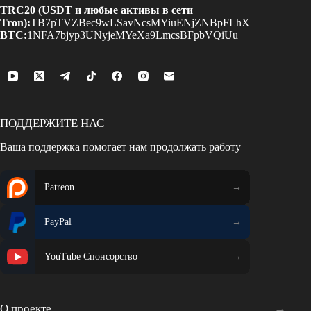
TRC20 (USDT и любые активы в сети
Tron):
TB7pTVZBec9wLSavNcsMYiuENjZNBpFLhX
BTC:
1NFA7bjyp3UNyjeMYeXa9LmcsBFpbVQiUu
ПОДДЕРЖИТЕ НАС
Ваша поддержка помогает нам продолжать работу
Patreon
PayPal
YouTube Спонсорство
О проекте