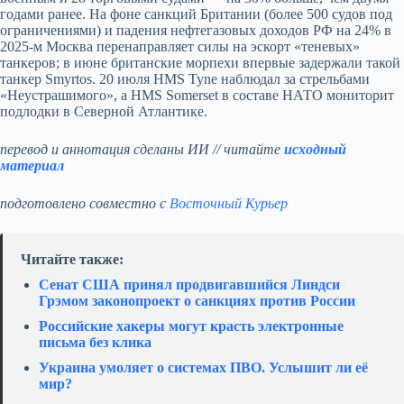
годами ранее. На фоне санкций Британии (более 500 судов под
ограничениями) и падения нефтегазовых доходов РФ на 24% в
2025-м Москва перенаправляет силы на эскорт «теневых»
танкеров; в июне британские морпехи впервые задержали такой
танкер Smyrtos. 20 июля HMS Tyne наблюдал за стрельбами
«Неустрашимого», а HMS Somerset в составе НАТО мониторит
подлодки в Северной Атлантике.
перевод и аннотация сделаны ИИ // читайте
исходный
материал
подготовлено совместно с
Восточный Курьер
Читайте также:
Сенат США принял продвигавшийся Линдси
Грэмом законопроект о санкциях против России
Российские хакеры могут красть электронные
письма без клика
Украина умоляет о системах ПВО. Услышит ли её
мир?