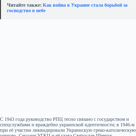
Читайте также:
Как война в Украине стала борьбой за
господство в небе
С 1943 года руководство РПЦ тесно связано с государством и
спецслужбами и враждебно украинской идентичности; в 1946‑м
при её участии ликвидировали Украинскую греко‑католическую
церковь. Сегодня УГКЦ и её глава Святослав Шевчук