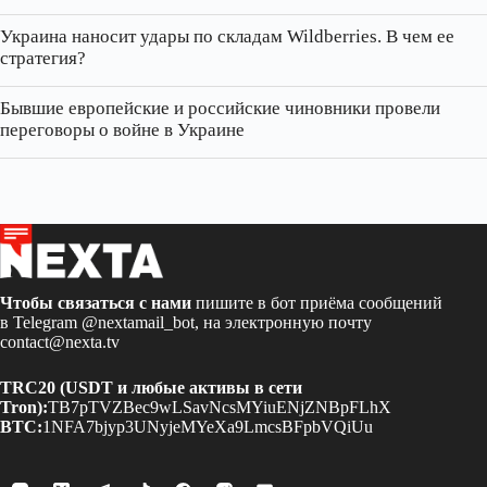
Украина наносит удары по складам Wildberries. В чем ее
стратегия?
Бывшие европейские и российские чиновники провели
переговоры о войне в Украине
Чтобы связаться с нами
пишите в бот приёма сообщений
в Telegram
@nextamail_bot
, на электронную почту
contact@nexta.tv
TRC20 (USDT и любые активы в сети
Tron):
TB7pTVZBec9wLSavNcsMYiuENjZNBpFLhX
BTC:
1NFA7bjyp3UNyjeMYeXa9LmcsBFpbVQiUu