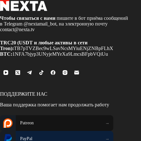
Чтобы связаться с нами
пишите в бот приёма сообщений
в Telegram
@nextamail_bot
, на электронную почту
contact@nexta.tv
TRC20 (USDT и любые активы в сети
Tron):
TB7pTVZBec9wLSavNcsMYiuENjZNBpFLhX
BTC:
1NFA7bjyp3UNyjeMYeXa9LmcsBFpbVQiUu
ПОДДЕРЖИТЕ НАС
Ваша поддержка помогает нам продолжать работу
Patreon
PayPal