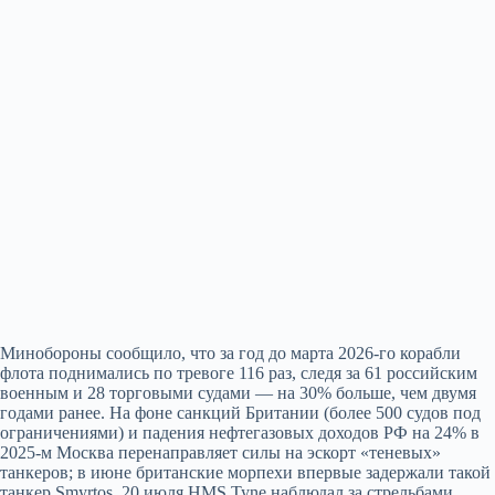
Минобороны сообщило, что за год до марта 2026-го корабли
флота поднимались по тревоге 116 раз, следя за 61 российским
военным и 28 торговыми судами — на 30% больше, чем двумя
годами ранее. На фоне санкций Британии (более 500 судов под
ограничениями) и падения нефтегазовых доходов РФ на 24% в
2025-м Москва перенаправляет силы на эскорт «теневых»
танкеров; в июне британские морпехи впервые задержали такой
танкер Smyrtos. 20 июля HMS Tyne наблюдал за стрельбами