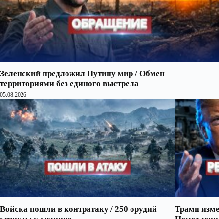
Зеленский предложил Путину мир / Обмен
территориями без единого выстрела
05.08.2026
Войска пошли в контратаку / 250 орудий
Трамп изме
стянуты к границе
Немедленно