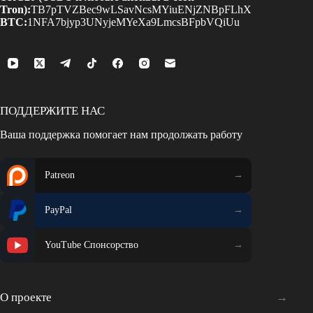
Tron):
TB7pTVZBec9wLSavNcsMYiuENjZNBpFLhX
BTC:
1NFA7bjyp3UNyjeMYeXa9LmcsBFpbVQiUu
ПОДДЕРЖИТЕ НАС
Ваша поддержка помогает нам продолжать работу
Patreon
PayPal
YouTube Спонсорство
О проекте