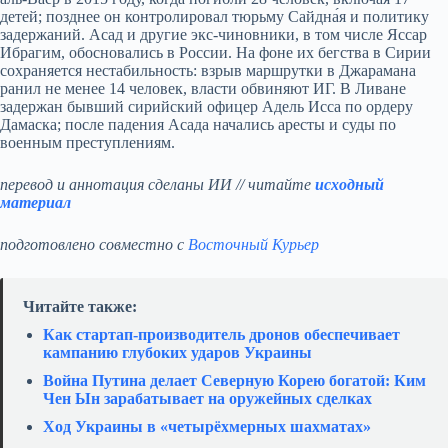
детей; позднее он контролировал тюрьму Сайдна́я и политику
задержаний. Асад и другие экс-чиновники, в том числе Яссар
Ибрагим, обосновались в России. На фоне их бегства в Сирии
сохраняется нестабильность: взрыв маршрутки в Джарамана
ранил не менее 14 человек, власти обвиняют ИГ. В Ливане
задержан бывший сирийский офицер Адель Исса по ордеру
Дамаска; после падения Асада начались аресты и суды по
военным преступлениям.
перевод и аннотация сделаны ИИ // читайте
исходный
материал
подготовлено совместно с
Восточный Курьер
Читайте также:
Как стартап‑производитель дронов обеспечивает
кампанию глубоких ударов Украины
Война Путина делает Северную Корею богатой: Ким
Чен Ын зарабатывает на оружейных сделках
Ход Украины в «четырёхмерных шахматах»