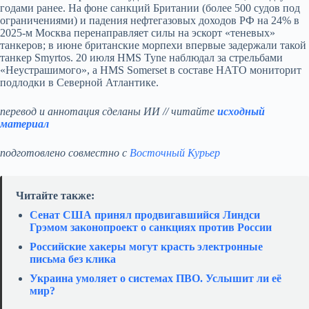
годами ранее. На фоне санкций Британии (более 500 судов под
ограничениями) и падения нефтегазовых доходов РФ на 24% в
2025-м Москва перенаправляет силы на эскорт «теневых»
танкеров; в июне британские морпехи впервые задержали такой
танкер Smyrtos. 20 июля HMS Tyne наблюдал за стрельбами
«Неустрашимого», а HMS Somerset в составе НАТО мониторит
подлодки в Северной Атлантике.
перевод и аннотация сделаны ИИ // читайте
исходный
материал
подготовлено совместно с
Восточный Курьер
Читайте также:
Сенат США принял продвигавшийся Линдси
Грэмом законопроект о санкциях против России
Российские хакеры могут красть электронные
письма без клика
Украина умоляет о системах ПВО. Услышит ли её
мир?