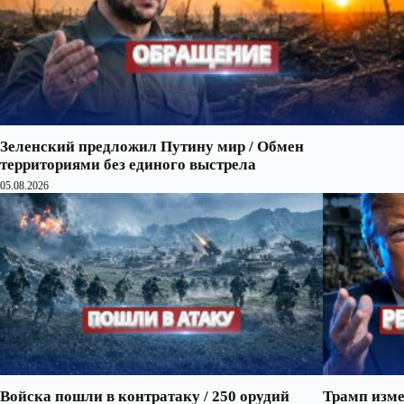
Зеленский предложил Путину мир / Обмен
территориями без единого выстрела
05.08.2026
Войска пошли в контратаку / 250 орудий
Трамп изме