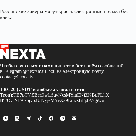
Российские хакеры могут красть электронные письма без
клика
Чтобы связаться с нами
пишите в бот приёма сообщений
в Telegram
@nextamail_bot
, на электронную почту
contact@nexta.tv
TRC20 (USDT и любые активы в сети
Tron):
TB7pTVZBec9wLSavNcsMYiuENjZNBpFLhX
BTC:
1NFA7bjyp3UNyjeMYeXa9LmcsBFpbVQiUu