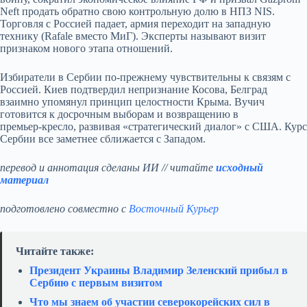
Neft продать обратно свою контрольную долю в НПЗ NIS.
Торговля с Россией падает, армия переходит на западную
технику (Rafale вместо МиГ). Эксперты называют визит
признаком нового этапа отношений.
Избиратели в Сербии по‑прежнему чувствительны к связям с
Россией. Киев подтвердил непризнание Косова, Белград
взаимно упомянул принцип целостности Крыма. Вучич
готовится к досрочным выборам и возвращению в
премьер‑кресло, развивая «стратегический диалог» с США. Курс
Сербии все заметнее сближается с Западом.
перевод и аннотация сделаны ИИ // читайте
исходный
материал
подготовлено совместно с
Восточный Курьер
Читайте также:
Президент Украины Владимир Зеленский прибыл в
Сербию с первым визитом
Что мы знаем об участии северокорейских сил в