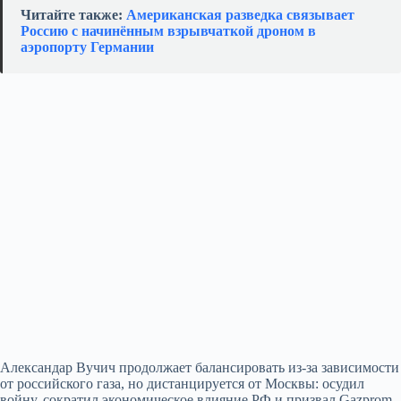
Читайте также:
Американская разведка связывает
Россию с начинённым взрывчаткой дроном в
аэропорту Германии
Александар Вучич продолжает балансировать из‑за зависимости
от российского газа, но дистанцируется от Москвы: осудил
войну, сократил экономическое влияние РФ и призвал Gazprom