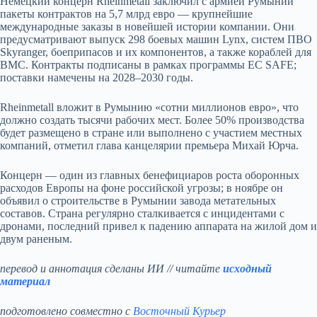
Немецкий концерн Rheinmetall заключил с армией Румынии
пакеты контрактов на 5,7 млрд евро — крупнейшие
международные заказы в новейшей истории компании. Они
предусматривают выпуск 298 боевых машин Lynx, систем ПВО
Skyranger, боеприпасов и их компонентов, а также кораблей для
ВМС. Контракты подписаны в рамках программы ЕС SAFE;
поставки намечены на 2028–2030 годы.
Rheinmetall вложит в Румынию «сотни миллионов евро», что
должно создать тысячи рабочих мест. Более 50% производства
будет размещено в стране или выполнено с участием местных
компаний, отметил глава канцелярии премьера Михай Юрча.
Концерн — один из главных бенефициаров роста оборонных
расходов Европы на фоне российской угрозы; в ноябре он
объявил о строительстве в Румынии завода метательных
составов. Страна регулярно сталкивается с инцидентами с
дронами, последний привел к падению аппарата на жилой дом и
двум раненым.
перевод и аннотация сделаны ИИ // читайте
исходный
материал
подготовлено совместно с
Восточный Курьер