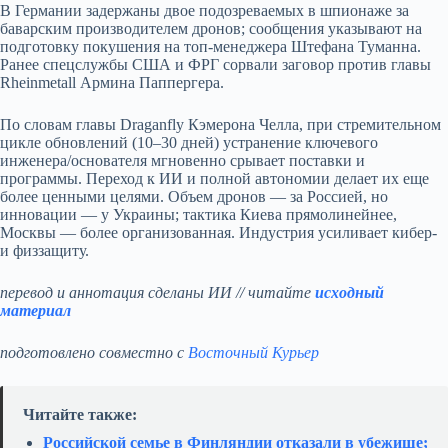
В Германии задержаны двое подозреваемых в шпионаже за
баварским производителем дронов; сообщения указывают на
подготовку покушения на топ-менеджера Штефана Туманна.
Ранее спецслужбы США и ФРГ сорвали заговор против главы
Rheinmetall Армина Паппергера.
По словам главы Draganfly Кэмерона Челла, при стремительном
цикле обновлений (10–30 дней) устранение ключевого
инженера/основателя мгновенно срывает поставки и
программы. Переход к ИИ и полной автономии делает их еще
более ценными целями. Объем дронов — за Россией, но
инновации — у Украины; тактика Киева прямолинейнее,
Москвы — более организованная. Индустрия усиливает кибер-
и физзащиту.
перевод и аннотация сделаны ИИ // читайте
исходный
материал
подготовлено совместно с
Восточный Курьер
Читайте также:
Российской семье в Финляндии отказали в убежище;