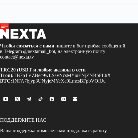
Чтобы связаться с нами
пишите в бот приёма сообщений
в Telegram
@nextamail_bot
, на электронную почту
contact@nexta.tv
TRC20 (USDT и любые активы в сети
Tron):
TB7pTVZBec9wLSavNcsMYiuENjZNBpFLhX
BTC:
1NFA7bjyp3UNyjeMYeXa9LmcsBFpbVQiUu
ПОДДЕРЖИТЕ НАС
Ваша поддержка помогает нам продолжать работу