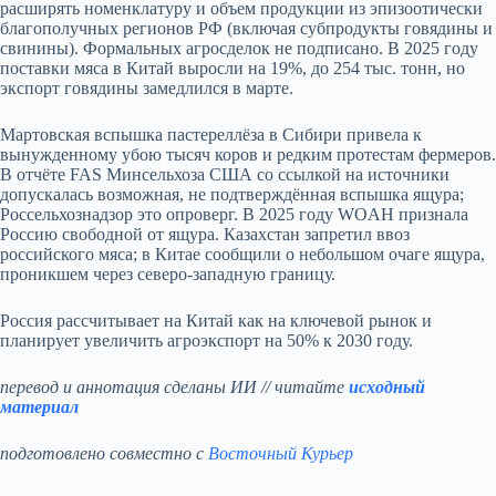
расширять номенклатуру и объем продукции из эпизоотически
благополучных регионов РФ (включая субпродукты говядины и
свинины). Формальных агросделок не подписано. В 2025 году
поставки мяса в Китай выросли на 19%, до 254 тыс. тонн, но
экспорт говядины замедлился в марте.
Мартовская вспышка пастереллёза в Сибири привела к
вынужденному убою тысяч коров и редким протестам фермеров.
В отчёте FAS Минсельхоза США со ссылкой на источники
допускалась возможная, не подтверждённая вспышка ящура;
Россельхознадзор это опроверг. В 2025 году WOAH признала
Россию свободной от ящура. Казахстан запретил ввоз
российского мяса; в Китае сообщили о небольшом очаге ящура,
проникшем через северо‑западную границу.
Россия рассчитывает на Китай как на ключевой рынок и
планирует увеличить агроэкспорт на 50% к 2030 году.
перевод и аннотация сделаны ИИ // читайте
исходный
материал
подготовлено совместно с
Восточный Курьер