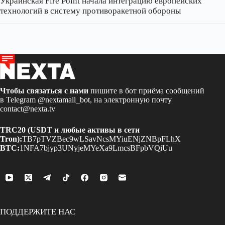
Украинская Fire Point начала интеграцию европейских
технологий в систему противоракетной обороны
Чтобы связаться с нами
пишите в бот приёма сообщений
в Telegram
@nextamail_bot
, на электронную почту
contact@nexta.tv
TRC20 (USDT и любые активы в сети
Tron):
TB7pTVZBec9wLSavNcsMYiuENjZNBpFLhX
BTC:
1NFA7bjyp3UNyjeMYeXa9LmcsBFpbVQiUu
ПОДДЕРЖИТЕ НАС