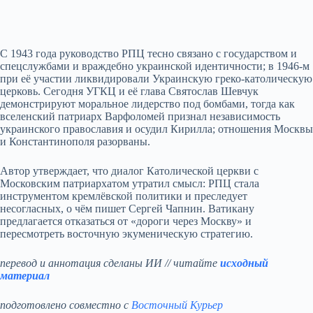
С 1943 года руководство РПЦ тесно связано с государством и
спецслужбами и враждебно украинской идентичности; в 1946‑м
при её участии ликвидировали Украинскую греко‑католическую
церковь. Сегодня УГКЦ и её глава Святослав Шевчук
демонстрируют моральное лидерство под бомбами, тогда как
вселенский патриарх Варфоломей признал независимость
украинского православия и осудил Кирилла; отношения Москвы
и Константинополя разорваны.
Автор утверждает, что диалог Католической церкви с
Московским патриархатом утратил смысл: РПЦ стала
инструментом кремлёвской политики и преследует
несогласных, о чём пишет Сергей Чапнин. Ватикану
предлагается отказаться от «дороги через Москву» и
пересмотреть восточную экуменическую стратегию.
перевод и аннотация сделаны ИИ // читайте
исходный
материал
подготовлено совместно с
Восточный Курьер