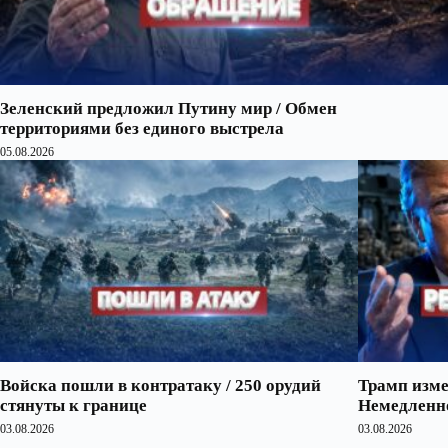
Зеленский предложил Путину мир / Обмен
территориями без единого выстрела
05.08.2026
Войска пошли в контратаку / 250 орудий
Трамп изме
стянуты к границе
Немедленно
03.08.2026
03.08.2026