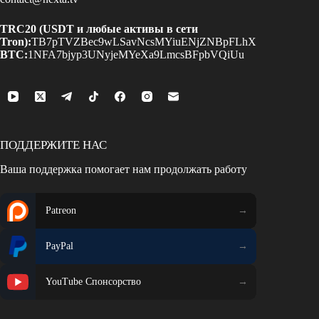
TRC20 (USDT и любые активы в сети
Tron):
TB7pTVZBec9wLSavNcsMYiuENjZNBpFLhX
BTC:
1NFA7bjyp3UNyjeMYeXa9LmcsBFpbVQiUu
ПОДДЕРЖИТЕ НАС
Ваша поддержка помогает нам продолжать работу
Patreon
PayPal
YouTube Спонсорство