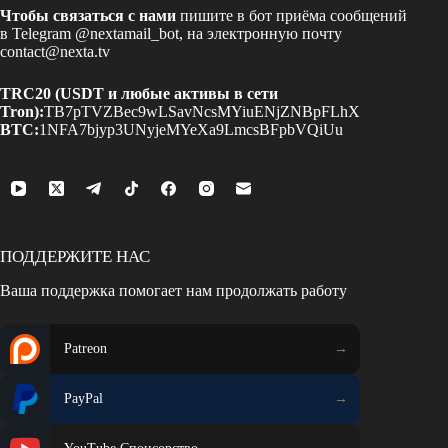
Чтобы связаться с нами
пишите в бот приёма сообщений
в Telegram
@nextamail_bot
, на электронную почту
contact@nexta.tv
TRC20 (USDT и любые активы в сети
Tron):
TB7pTVZBec9wLSavNcsMYiuENjZNBpFLhX
BTC:
1NFA7bjyp3UNyjeMYeXa9LmcsBFpbVQiUu
ПОДДЕРЖИТЕ НАС
Ваша поддержка помогает нам продолжать работу
Patreon
PayPal