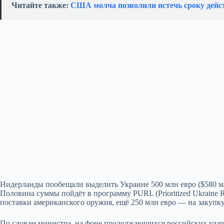
Читайте также:
США молча позволили истечь сроку дейс
Нидерланды пообещали выделить Украине 500 млн евро ($580 м
Половина суммы пойдёт в программу PURL (Prioritized Ukraine R
поставки американского оружия, ещё 250 млн евро — на закупк
По словам министра, на фоне продолжающихся российских удар