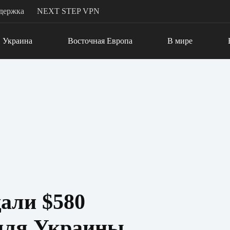
держка
NEXT STEP VPN
Украина
Восточная Европа
В мире
али $580
 для Украины