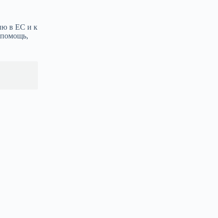
ию в ЕС и к
 помощь,