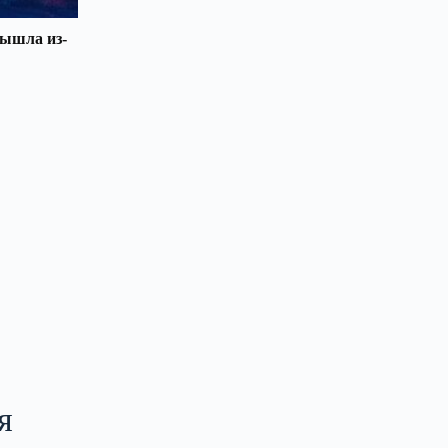
вышла из-
я