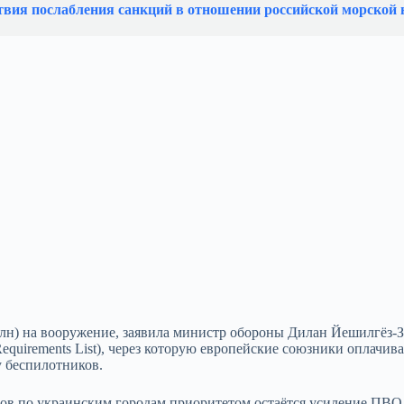
твия послабления санкций в отношении российской морской 
лн) на вооружение, заявила министр обороны Дилан Йешилгёз‑З
equirements List), через которую европейские союзники оплачив
у беспилотников.
ов по украинским городам приоритетом остаётся усиление ПВО