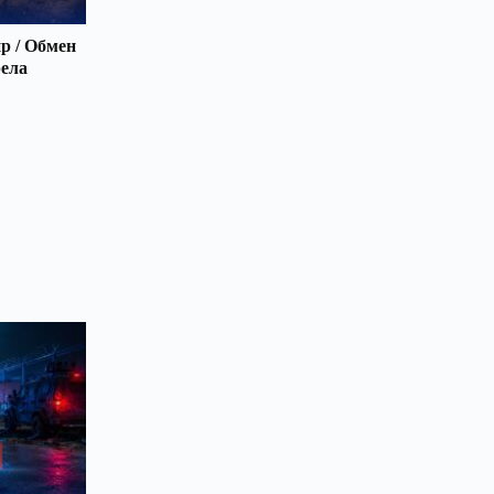
р / Обмен
рела