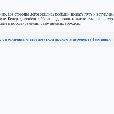
ю, где стороны договорились координировать путь к вступлен
говле. Белград пообещал Украине дополнительную гуманитарную
ствие в восстановлении разрушенных городов.
ю с начинённым взрывчаткой дроном в аэропорту Германии