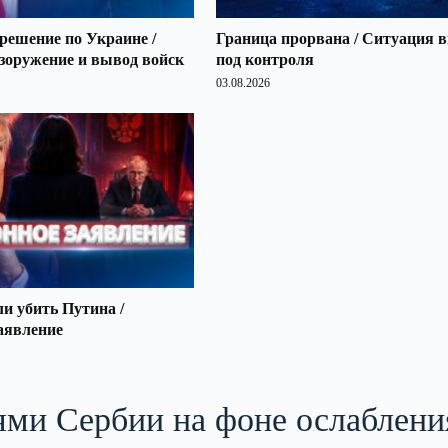
решение по Украине /
Граница прорвана / Ситуация 
зоружение и вывод войск
под контроля
03.08.2026
 убить Путина /
аявление
ями Сербии на фоне ослаблени