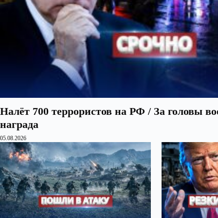
Налёт 700 террористов на РФ / За головы в
награда
05.08.2026