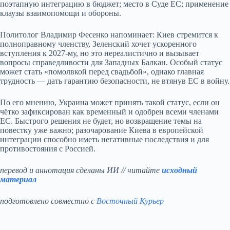
поэтапную интеграцию в бюджет; место в Суде ЕС; применение
клаузы взаимопомощи и обороны.
Политолог Владимир Фесенко напоминает: Киев стремится к
полноправному членству, Зеленский хочет ускоренного
вступления к 2027‑му, но это нереалистично и вызывает
вопросы справедливости для Западных Балкан. Особый статус
может стать «помолвкой перед свадьбой», однако главная
трудность — дать гарантию безопасности, не втянув ЕС в войну.
По его мнению, Украина может принять такой статус, если он
чётко зафиксирован как временный и одобрен всеми членами
ЕС. Быстрого решения не будет, но возвращение темы на
повестку уже важно; разочарование Киева в европейской
интеграции способно иметь негативные последствия и для
противостояния с Россией.
перевод и аннотация сделаны ИИ // читайте
исходный
материал
подготовлено совместно с
Восточный Курьер