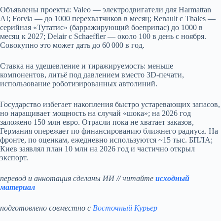
Объявлены проекты: Valeo — электродвигатели для Harmattan
AI; Forvia — до 1000 перехватчиков в месяц; Renault с Thales —
серийная «Тутатис» (барражирующий боеприпас) до 1000 в
месяц к 2027; Delair с Schaeffler — около 100 в день с ноября.
Совокупно это может дать до 60 000 в год.
Ставка на удешевление и тиражируемость: меньше
компонентов, литьё под давлением вместо 3D‑печати,
использование роботизированных автолиний.
Государство избегает накопления быстро устаревающих запасов,
но наращивает мощность на случай «шока»; на 2026 год
заложено 150 млн евро. Отрасли пока не хватает заказов,
Германия опережает по финансированию ближнего радиуса. На
фронте, по оценкам, ежедневно используются ~15 тыс. БПЛА;
Киев заявлял план 10 млн на 2026 год и частично открыл
экспорт.
перевод и аннотация сделаны ИИ // читайте
исходный
материал
подготовлено совместно с
Восточный Курьер