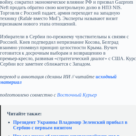
войну, сократил экономическое влияние РФ и призвал Gazprom
Neft продать обратно свою контрольную долю в НПЗ NIS.
Торговля с Россией падает, армия переходит на западную
технику (Rafale вместо МиГ). Эксперты называют визит
признаком нового этапа отношений.
Избиратели в Сербии по‑прежнему чувствительны к связям с
Россией. Киев подтвердил непризнание Косова, Белград
взаимно упомянул принцип целостности Крыма. Вучич
готовится к досрочным выборам и возвращению в
премьер‑кресло, развивая «стратегический диалог» с США. Курс
Сербии все заметнее сближается с Западом.
перевод и аннотация сделаны ИИ // читайте
исходный
материал
подготовлено совместно с
Восточный Курьер
Читайте также:
Президент Украины Владимир Зеленский прибыл в
Сербию с первым визитом