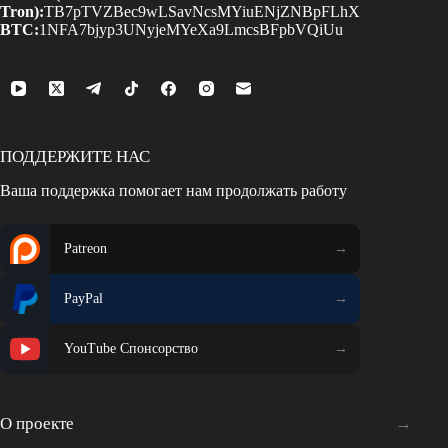
Tron):
TB7pTVZBec9wLSavNcsMYiuENjZNBpFLhX
BTC:
1NFA7bjyp3UNyjeMYeXa9LmcsBFpbVQiUu
ПОДДЕРЖИТЕ НАС
Ваша поддержка помогает нам продолжать работу
Patreon
PayPal
YouTube Спонсорство
О проекте