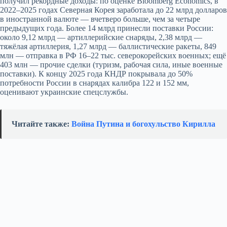
получил рекордные доходы: по оценке Bloomberg Economics, в
2022–2025 годах Северная Корея заработала до 22 млрд долларов
в иностранной валюте — вчетверо больше, чем за четыре
предыдущих года. Более 14 млрд принесли поставки России:
около 9,12 млрд — артиллерийские снаряды, 2,38 млрд —
тяжёлая артиллерия, 1,27 млрд — баллистические ракеты, 849
млн — отправка в РФ 16–22 тыс. северокорейских военных; ещё
403 млн — прочие сделки (туризм, рабочая сила, иные военные
поставки). К концу 2025 года КНДР покрывала до 50%
потребности России в снарядах калибра 122 и 152 мм,
оценивают украинские спецслужбы.
Читайте также:
Война Путина и богохульство Кирилла