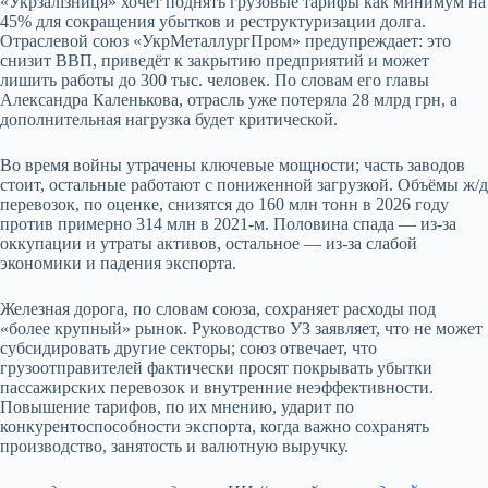
«Укрзалізниця» хочет поднять грузовые тарифы как минимум на
45% для сокращения убытков и реструктуризации долга.
Отраслевой союз «УкрМеталлургПром» предупреждает: это
снизит ВВП, приведёт к закрытию предприятий и может
лишить работы до 300 тыс. человек. По словам его главы
Александра Каленькова, отрасль уже потеряла 28 млрд грн, а
дополнительная нагрузка будет критической.
Во время войны утрачены ключевые мощности; часть заводов
стоит, остальные работают с пониженной загрузкой. Объёмы ж/д
перевозок, по оценке, снизятся до 160 млн тонн в 2026 году
против примерно 314 млн в 2021‑м. Половина спада — из‑за
оккупации и утраты активов, остальное — из‑за слабой
экономики и падения экспорта.
Железная дорога, по словам союза, сохраняет расходы под
«более крупный» рынок. Руководство УЗ заявляет, что не может
субсидировать другие секторы; союз отвечает, что
грузоотправителей фактически просят покрывать убытки
пассажирских перевозок и внутренние неэффективности.
Повышение тарифов, по их мнению, ударит по
конкурентоспособности экспорта, когда важно сохранять
производство, занятость и валютную выручку.