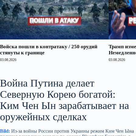
Войска пошли в контратаку / 250 орудий
Трамп изме
стянуты к границе
Немедленно
03.08.2026
03.08.2026
Война Путина делает
Северную Корею богатой:
Ким Чен Ын зарабатывает на
оружейных сделках
Bild:
Из‑за войны России против Украины режим Ким Чен Ына