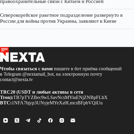
правоохранительные связи с Китаем и Россией
Северокорейское ракетное подразделение развернуто в
России для войны против Украины, заявляют в Киеве
Чтобы связаться с нами
пишите в бот приёма сообщений
в Telegram
@nextamail_bot
, на электронную почту
contact@nexta.tv
TRC20 (USDT и любые активы в сети
Tron):
TB7pTVZBec9wLSavNcsMYiuENjZNBpFLhX
BTC:
1NFA7bjyp3UNyjeMYeXa9LmcsBFpbVQiUu