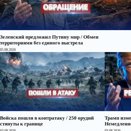
Зеленский предложил Путину мир / Обмен
территориями без единого выстрела
05.08.2026
Войска пошли в контратаку / 250 орудий
Трамп изме
стянуты к границе
Немедленно
03.08.2026
03.08.2026