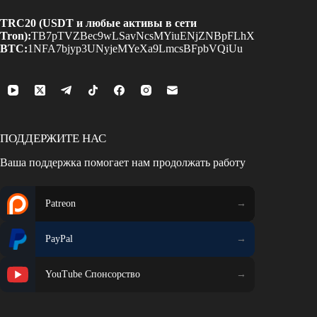
TRC20 (USDT и любые активы в сети
Tron):
TB7pTVZBec9wLSavNcsMYiuENjZNBpFLhX
BTC:
1NFA7bjyp3UNyjeMYeXa9LmcsBFpbVQiUu
ПОДДЕРЖИТЕ НАС
Ваша поддержка помогает нам продолжать работу
Patreon
PayPal
YouTube Спонсорство