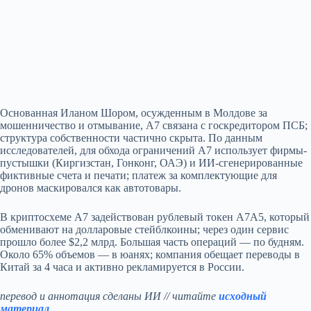
Основанная Иланом Шором, осужденным в Молдове за
мошенничество и отмывание, A7 связана с госкредитором ПСБ;
структура собственности частично скрыта. По данным
исследователей, для обхода ограничений A7 использует фирмы-
пустышки (Киргизстан, Гонконг, ОАЭ) и ИИ‑сгенерированные
фиктивные счета и печати; платеж за комплектующие для
дронов маскировался как автотовары.
В криптосхеме A7 задействован рублевый токен A7A5, который
обменивают на долларовые стейблкоины; через один сервис
прошло более $2,2 млрд. Большая часть операций — по будням.
Около 65% объемов — в юанях; компания обещает переводы в
Китай за 4 часа и активно рекламируется в России.
перевод и аннотация сделаны ИИ // читайте
исходный
материал