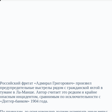
Российский фрегат «Адмирал Григорович» произвел
предупредительные выстрелы рядом с гражданской яхтой в
тумане в Ла-Манше. Автор считает это редким и крайне
опасным инцидентом, сравнимым по исключительности с
«Доггер-банком» 1904 года.
По правилам, до огня командир должен исчерпать иные меры: