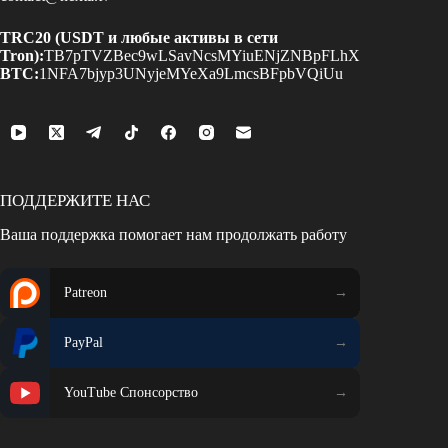
TRC20 (USDT и любые активы в сети
Tron):
TB7pTVZBec9wLSavNcsMYiuENjZNBpFLhX
BTC:
1NFA7bjyp3UNyjeMYeXa9LmcsBFpbVQiUu
ПОДДЕРЖИТЕ НАС
Ваша поддержка помогает нам продолжать работу
Patreon
PayPal
YouTube Спонсорство