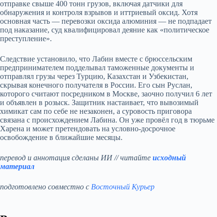
отправке свыше 400 тонн грузов, включая датчики для
обнаружения и контроля взрывов и иттриевый оксид. Хотя
основная часть — перевозки оксида алюминия — не подпадает
под наказание, суд квалифицировал деяние как «политическое
преступление».
Следствие установило, что Лабин вместе с брюссельским
предпринимателем подделывал таможенные документы и
отправлял грузы через Турцию, Казахстан и Узбекистан,
скрывая конечного получателя в России. Его сын Руслан,
которого считают посредником в Москве, заочно получил 6 лет
и объявлен в розыск. Защитник настаивает, что вывозимый
химикат сам по себе не незаконен, а суровость приговора
связана с происхождением Лабина. Он уже провёл год в тюрьме
Харена и может претендовать на условно‑досрочное
освобождение в ближайшие месяцы.
перевод и аннотация сделаны ИИ // читайте
исходный
материал
подготовлено совместно с
Восточный Курьер