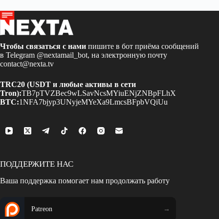
Чтобы связаться с нами
пишите в бот приёма сообщений
в Telegram
@nextamail_bot
, на электронную почту
contact@nexta.tv
TRC20 (USDT и любые активы в сети
Tron):
TB7pTVZBec9wLSavNcsMYiuENjZNBpFLhX
BTC:
1NFA7bjyp3UNyjeMYeXa9LmcsBFpbVQiUu
ПОДДЕРЖИТЕ НАС
Ваша поддержка помогает нам продолжать работу
Patreon