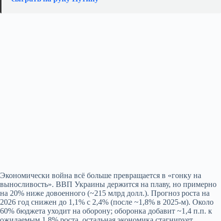
Экономически война всё больше превращается в «гонку на
выносливость». ВВП Украины держится на плаву, но примерно
на 20% ниже довоенного (~215 млрд долл.). Прогноз роста на
2026 год снижен до 1,1% с 2,4% (после ~1,8% в 2025‑м). Около
60% бюджета уходит на оборону; оборонка добавит ~1,4 п.п. к
ожидаемым 1,8% роста, остальная экономика стагнирует.