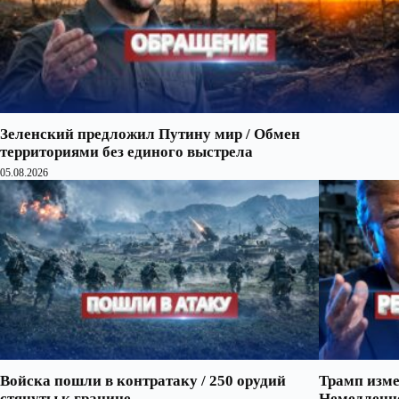
Зеленский предложил Путину мир / Обмен
территориями без единого выстрела
05.08.2026
Войска пошли в контратаку / 250 орудий
Трамп изме
стянуты к границе
Немедленно