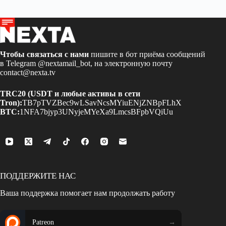
Чтобы связаться с нами
пишите в бот приёма сообщений
в Telegram
@nextamail_bot
, на электронную почту
contact@nexta.tv
TRC20 (USDT и любые активы в сети
Tron):
TB7pTVZBec9wLSavNcsMYiuENjZNBpFLhX
BTC:
1NFA7bjyp3UNyjeMYeXa9LmcsBFpbVQiUu
ПОДДЕРЖИТЕ НАС
Ваша поддержка помогает нам продолжать работу
Patreon