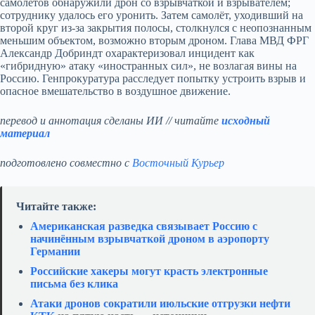
самолётов обнаружили дрон со взрывчаткой и взрывателем;
сотруднику удалось его уронить. Затем самолёт, уходивший на
второй круг из‑за закрытия полосы, столкнулся с неопознанным
меньшим объектом, возможно вторым дроном. Глава МВД ФРГ
Александр Добриндт охарактеризовал инцидент как
«гибридную» атаку «иностранных сил», не возлагая вины на
Россию. Генпрокуратура расследует попытку устроить взрыв и
опасное вмешательство в воздушное движение.
перевод и аннотация сделаны ИИ // читайте
исходный
материал
подготовлено совместно с
Восточный Курьер
Читайте также:
Американская разведка связывает Россию с
начинённым взрывчаткой дроном в аэропорту
Германии
Российские хакеры могут красть электронные
письма без клика
Атаки дронов сократили июльские отгрузки нефти