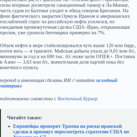
силы впервые досмотрели санкционный танкер в Ла-Манше,
часть судов из Балтики уходит в обход севером Британии. На
фоне фактического закрытия Ормуза Ираном и американских
послаблений спрос на российскую нефть усилился, но
ожидаемая промежуточная сделка США–Иран, открывающая
пролив, уже уронила бенчмарки примерно на 7%.
Объем нефти в море стабилизировался чуть выше 120 млн барр.,
почти весь — в транзите. Майская добыча упала до 9,01 млн б/с,
минимума за год и на 690 тыс. б/с ниже цели ОПЕК+. Поставки
в Азию — 3,63 млн б/с, значительная доля партий пока без
конечного пункта.
перевод и аннотация сделаны ИИ // читайте
исходный
материал
подготовлено совместно с
Восточный Курьер
Читайте также:
Европейцы проверят Трампа на риски иранской
сделки и призовут пересмотреть стратегию США по