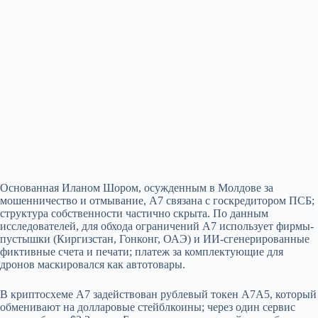
Основанная Иланом Шором, осужденным в Молдове за
мошенничество и отмывание, A7 связана с госкредитором ПСБ;
структура собственности частично скрыта. По данным
исследователей, для обхода ограничений A7 использует фирмы-
пустышки (Киргизстан, Гонконг, ОАЭ) и ИИ‑сгенерированные
фиктивные счета и печати; платеж за комплектующие для
дронов маскировался как автотовары.
В криптосхеме A7 задействован рублевый токен A7A5, который
обменивают на долларовые стейблкоины; через один сервис