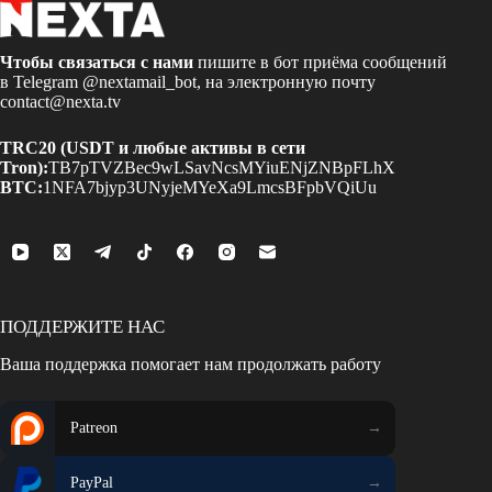
Чтобы связаться с нами
пишите в бот приёма сообщений
в Telegram
@nextamail_bot
, на электронную почту
contact@nexta.tv
TRC20 (USDT и любые активы в сети
Tron):
TB7pTVZBec9wLSavNcsMYiuENjZNBpFLhX
BTC:
1NFA7bjyp3UNyjeMYeXa9LmcsBFpbVQiUu
ПОДДЕРЖИТЕ НАС
Ваша поддержка помогает нам продолжать работу
Patreon
PayPal