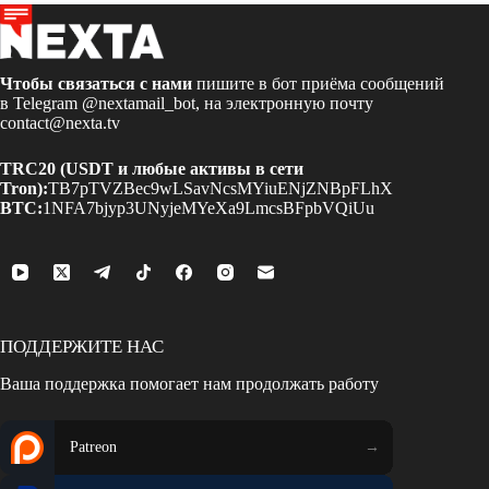
Чтобы связаться с нами
пишите в бот приёма сообщений
в Telegram
@nextamail_bot
, на электронную почту
contact@nexta.tv
TRC20 (USDT и любые активы в сети
Tron):
TB7pTVZBec9wLSavNcsMYiuENjZNBpFLhX
BTC:
1NFA7bjyp3UNyjeMYeXa9LmcsBFpbVQiUu
ПОДДЕРЖИТЕ НАС
Ваша поддержка помогает нам продолжать работу
Patreon