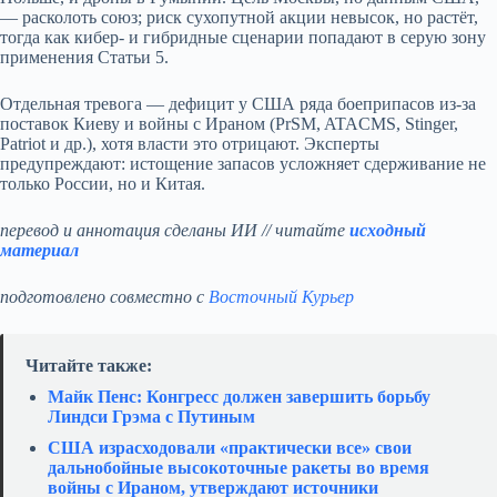
— расколоть союз; риск сухопутной акции невысок, но растёт,
тогда как кибер- и гибридные сценарии попадают в серую зону
применения Статьи 5.
Отдельная тревога — дефицит у США ряда боеприпасов из‑за
поставок Киеву и войны с Ираном (PrSM, ATACMS, Stinger,
Patriot и др.), хотя власти это отрицают. Эксперты
предупреждают: истощение запасов усложняет сдерживание не
только России, но и Китая.
перевод и аннотация сделаны ИИ // читайте
исходный
материал
подготовлено совместно с
Восточный Курьер
Читайте также:
Майк Пенс: Конгресс должен завершить борьбу
Линдси Грэма с Путиным
США израсходовали «практически все» свои
дальнобойные высокоточные ракеты во время
войны с Ираном, утверждают источники