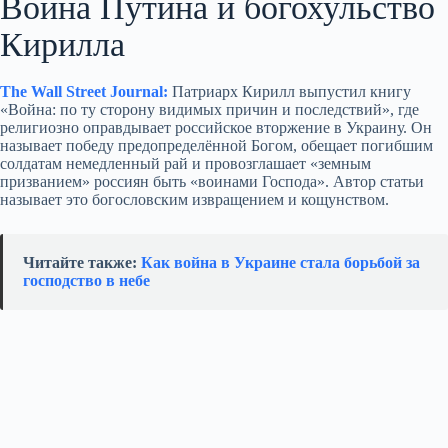
Война Путина и богохульство
Кирилла
The Wall Street Journal:
Патриарх Кирилл выпустил книгу
«Война: по ту сторону видимых причин и последствий», где
религиозно оправдывает российское вторжение в Украину. Он
называет победу предопределённой Богом, обещает погибшим
солдатам немедленный рай и провозглашает «земным
призванием» россиян быть «воинами Господа». Автор статьи
называет это богословским извращением и кощунством.
Читайте также:
Как война в Украине стала борьбой за
господство в небе