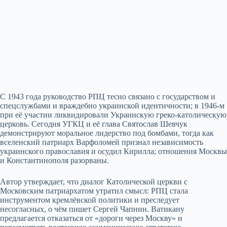
С 1943 года руководство РПЦ тесно связано с государством и
спецслужбами и враждебно украинской идентичности; в 1946‑м
при её участии ликвидировали Украинскую греко‑католическую
церковь. Сегодня УГКЦ и её глава Святослав Шевчук
демонстрируют моральное лидерство под бомбами, тогда как
вселенский патриарх Варфоломей признал независимость
украинского православия и осудил Кирилла; отношения Москвы
и Константинополя разорваны.
Автор утверждает, что диалог Католической церкви с
Московским патриархатом утратил смысл: РПЦ стала
инструментом кремлёвской политики и преследует
несогласных, о чём пишет Сергей Чапнин. Ватикану
предлагается отказаться от «дороги через Москву» и