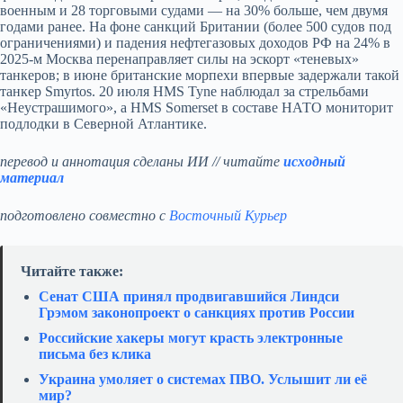
военным и 28 торговыми судами — на 30% больше, чем двумя
годами ранее. На фоне санкций Британии (более 500 судов под
ограничениями) и падения нефтегазовых доходов РФ на 24% в
2025-м Москва перенаправляет силы на эскорт «теневых»
танкеров; в июне британские морпехи впервые задержали такой
танкер Smyrtos. 20 июля HMS Tyne наблюдал за стрельбами
«Неустрашимого», а HMS Somerset в составе НАТО мониторит
подлодки в Северной Атлантике.
перевод и аннотация сделаны ИИ // читайте
исходный
материал
подготовлено совместно с
Восточный Курьер
Читайте также:
Сенат США принял продвигавшийся Линдси
Грэмом законопроект о санкциях против России
Российские хакеры могут красть электронные
письма без клика
Украина умоляет о системах ПВО. Услышит ли её
мир?