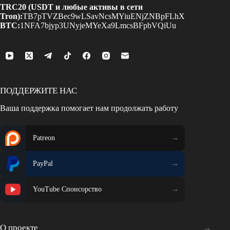
TRC20 (USDT и любые активы в сети
Tron):
TB7pTVZBec9wLSavNcsMYiuENjZNBpFLhX
BTC:
1NFA7bjyp3UNyjeMYeXa9LmcsBFpbVQiUu
ПОДДЕРЖИТЕ НАС
Ваша поддержка помогает нам продолжать работу
Patreon
PayPal
YouTube Спонсорство
О проекте