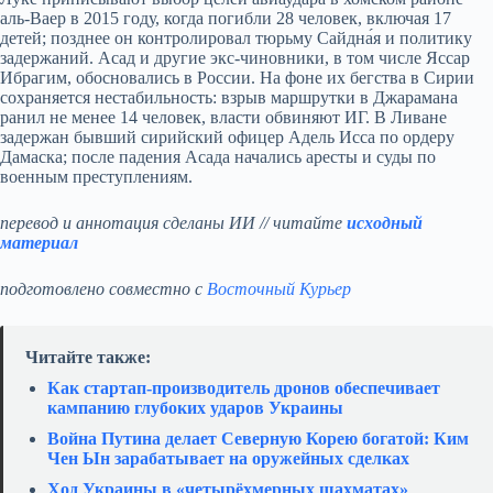
аль-Ваер в 2015 году, когда погибли 28 человек, включая 17
детей; позднее он контролировал тюрьму Сайдна́я и политику
задержаний. Асад и другие экс-чиновники, в том числе Яссар
Ибрагим, обосновались в России. На фоне их бегства в Сирии
сохраняется нестабильность: взрыв маршрутки в Джарамана
ранил не менее 14 человек, власти обвиняют ИГ. В Ливане
задержан бывший сирийский офицер Адель Исса по ордеру
Дамаска; после падения Асада начались аресты и суды по
военным преступлениям.
перевод и аннотация сделаны ИИ // читайте
исходный
материал
подготовлено совместно с
Восточный Курьер
Читайте также:
Как стартап‑производитель дронов обеспечивает
кампанию глубоких ударов Украины
Война Путина делает Северную Корею богатой: Ким
Чен Ын зарабатывает на оружейных сделках
Ход Украины в «четырёхмерных шахматах»