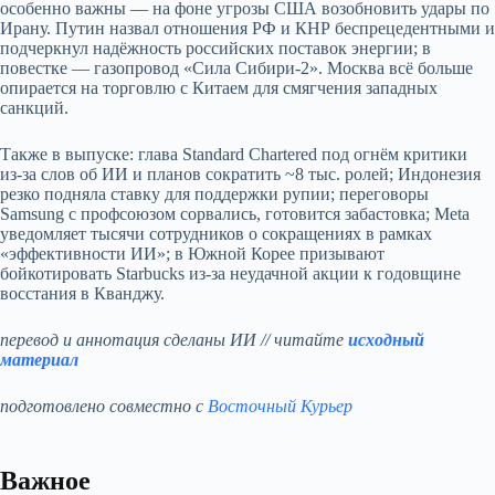
особенно важны — на фоне угрозы США возобновить удары по
Ирану. Путин назвал отношения РФ и КНР беспрецедентными и
подчеркнул надёжность российских поставок энергии; в
повестке — газопровод «Сила Сибири‑2». Москва всё больше
опирается на торговлю с Китаем для смягчения западных
санкций.
Также в выпуске: глава Standard Chartered под огнём критики
из‑за слов об ИИ и планов сократить ~8 тыс. ролей; Индонезия
резко подняла ставку для поддержки рупии; переговоры
Samsung с профсоюзом сорвались, готовится забастовка; Meta
уведомляет тысячи сотрудников о сокращениях в рамках
«эффективности ИИ»; в Южной Корее призывают
бойкотировать Starbucks из‑за неудачной акции к годовщине
восстания в Кванджу.
перевод и аннотация сделаны ИИ // читайте
исходный
материал
подготовлено совместно с
Восточный Курьер
Важное