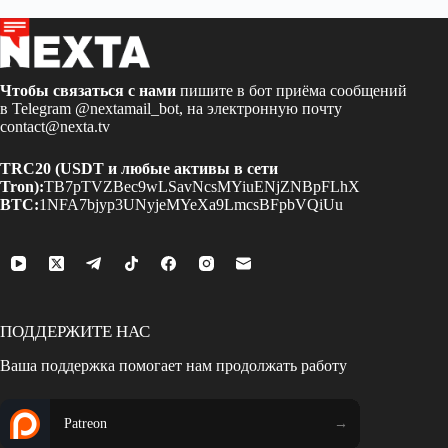
Чтобы связаться с нами
пишите в бот приёма сообщений
в Telegram
@nextamail_bot
, на электронную почту
contact@nexta.tv
TRC20 (USDT и любые активы в сети
Tron):
TB7pTVZBec9wLSavNcsMYiuENjZNBpFLhX
BTC:
1NFA7bjyp3UNyjeMYeXa9LmcsBFpbVQiUu
ПОДДЕРЖИТЕ НАС
Ваша поддержка помогает нам продолжать работу
Patreon