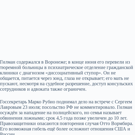
Гилман содержался в Воронеже; в конце июня его перевели из
тюремной больницы в психиатрическое отделение гражданской
клиники с диагнозом «диссоциативный ступор». Он не
общается, питается через зонд, глаза не открывает; его мать не
пускают, несмотря на судебное разрешение, доступ консульских
сотрудников и адвоката также ограничен.
Госсекретарь Марко Рубио поднимал дело на встрече с Сергеем
Лавровым 23 июля; посольство РФ не комментировало. Гилман
осуждён за нападение на полицейского, но семья называет
обвинения ложными; срок 4,5 года позже увеличен до 10 лет.
Правозащитники опасаются повторения случая Отто Вормбира.
Его возможная гибель ещё более осложнит отношения США и
России.