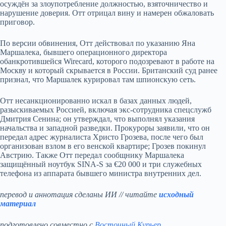
осуждён за злоупотребление должностью, взяточничество и
нарушение доверия. Отт отрицал вину и намерен обжаловать
приговор.
По версии обвинения, Отт действовал по указанию Яна
Маршалека, бывшего операционного директора
обанкротившейся Wirecard, которого подозревают в работе на
Москву и который скрывается в России. Британский суд ранее
признал, что Маршалек курировал там шпионскую сеть.
Отт несанкционированно искал в базах данных людей,
разыскиваемых Россией, включая экс-сотрудника спецслужб
Дмитрия Сенина; он утверждал, что выполнял указания
начальства и западной разведки. Прокуроры заявили, что он
передал адрес журналиста Христо Грозева, после чего был
организован взлом в его венской квартире; Грозев покинул
Австрию. Также Отт передал сообщнику Маршалека
защищённый ноутбук SINA‑S за €20 000 и три служебных
телефона из аппарата бывшего министра внутренних дел.
перевод и аннотация сделаны ИИ // читайте
исходный
материал
подготовлено совместно с
Восточный Курьер