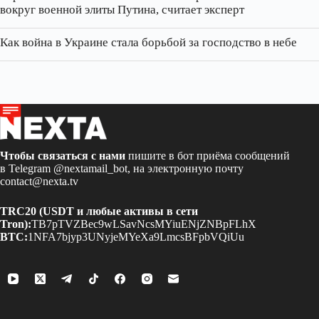
вокруг военной элиты Путина, считает эксперт
Как война в Украине стала борьбой за господство в небе
Чтобы связаться с нами
пишите в бот приёма сообщений
в Telegram
@nextamail_bot
, на электронную почту
contact@nexta.tv
TRC20 (USDT и любые активы в сети
Tron):
TB7pTVZBec9wLSavNcsMYiuENjZNBpFLhX
BTC:
1NFA7bjyp3UNyjeMYeXa9LmcsBFpbVQiUu