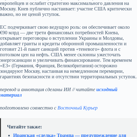
европейцев и ослабит стратегию максимального давления на
Москву. Киев публично настаивает: участие США критически
важно, но не ценой уступок.
ЕС подчеркивает свою ведущую роль: он обеспечивает около
€90 млрд — две трети финансовых потребностей Киева,
открывает переговоры о вступлении Украины и Молдовы,
добавляет гранты и кредиты оборонной промышленности и
готовит 21‑й пакет санкций против «теневого» флота и с
потолком цен на нефть. США менее склонны ужесточать
энергосанкции и увеличивать финансирование. Тем временем
«E3» (Германия, Франция, Великобритания) осторожно
зондируют Москву, настаивая на немедленном перемирии,
гарантиях безопасности и отсутствии территориальных уступок.
перевод и аннотация сделаны ИИ // читайте
исходный
материал
подготовлено совместно с
Восточный Курьер
Читайте также:
Иранская «сделка» Трампа — предупреждение для