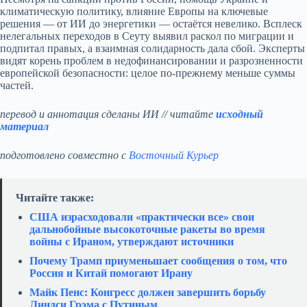
климатическую политику, влияние Европы на ключевые
решения — от ИИ до энергетики — остаётся невелико. Всплеск
нелегальных переходов в Сеуту выявил раскол по миграции и
подпитал правых, а взаимная солидарность дала сбой. Эксперты
видят корень проблем в недофинансировании и разрозненности
европейской безопасности: целое по‑прежнему меньше суммы
частей.
перевод и аннотация сделаны ИИ // читайте
исходный
материал
подготовлено совместно с
Восточный Курьер
Читайте также:
США израсходовали «практически все» свои
дальнобойные высокоточные ракеты во время
войны с Ираном, утверждают источники
Почему Трамп приуменьшает сообщения о том, что
Россия и Китай помогают Ирану
Майк Пенс: Конгресс должен завершить борьбу
Линдси Грэма с Путиным