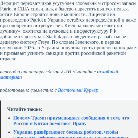
Дефицит перехватчиков усугублён глобальным спросом; запасы
Patriot в США снизились, а быстро нарастить выпуск нельзя,
хотя в Европе строятся новые мощности. Лицензия на
производство Patriot в Украине остаётся неопределённой и даже
при одобрении потребует лет. Киев параллельно «бьёт по
лучнику»: охотится на пусковые и инфраструктуру РФ,
добивается доступа к Starlink для наведения и разрабатывает
дешёвую систему Freya. По словам Зеленского, в первом
полугодии 2026‑го Украина получила треть прошлогодних ракет
и призывает усилить санкции против российской ракетной
отрасли.
перевод и аннотация сделаны ИИ // читайте
исходный
материал
подготовлено совместно с
Восточный Курьер
Читайте также:
Почему Трамп приуменьшает сообщения о том, что
Россия и Китай помогают Ирану
Украина развёртывает боевых роботов, чтобы
сократить дефицит личного состава по сравнению с