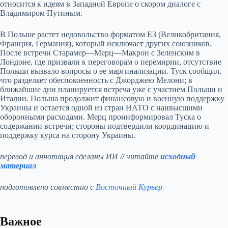
относится к идеям в Западной Европе о скором диалоге с
Владимиром Путиным.
В Польше растет недовольство форматом E3 (Великобритания,
Франция, Германия), который исключает других союзников.
После встречи Старамер—Мерц—Макрон с Зеленским в
Лондоне, где призвали к переговорам о перемирии, отсутствие
Польши вызвало вопросы о ее маргинализации. Туск сообщил,
что разделяет обеспокоенность с Джорджею Мелони; в
ближайшие дни планируется встреча уже с участием Польши и
Италии. Польша продолжит финансовую и военную поддержку
Украины и остается одной из стран НАТО с наивысшими
оборонными расходами. Мерц проинформировал Туска о
содержании встречи; стороны подтвердили координацию и
поддержку курса на сторону Украины.
перевод и аннотация сделаны ИИ // читайте
исходный
материал
подготовлено совместно с
Восточный Курьер
Важное