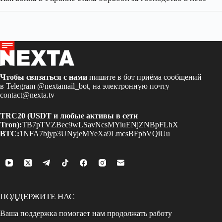
Чтобы связаться с нами
пишите в бот приёма сообщений
в Telegram
@nextamail_bot
, на электронную почту
contact@nexta.tv
TRC20 (USDT и любые активы в сети
Tron):
TB7pTVZBec9wLSavNcsMYiuENjZNBpFLhX
BTC:
1NFA7bjyp3UNyjeMYeXa9LmcsBFpbVQiUu
ПОДДЕРЖИТЕ НАС
Ваша поддержка помогает нам продолжать работу