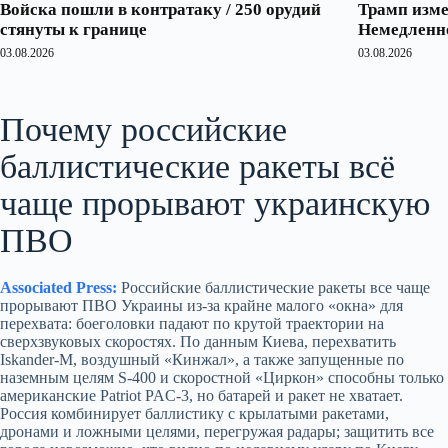
Войска пошли в контратаку / 250 орудий
Трамп изме
стянуты к границе
Немедленно
03.08.2026
03.08.2026
Почему российские
баллистические ракеты всё
чаще прорывают украинскую
ПВО
Associated Press:
Российские баллистические ракеты все чаще
прорывают ПВО Украины из‑за крайне малого «окна» для
перехвата: боеголовки падают по крутой траектории на
сверхзвуковых скоростях. По данным Киева, перехватить
Iskander‑M, воздушный «Кинжал», а также запущенные по
наземным целям S‑400 и скоростной «Циркон» способны только
американские Patriot PAC‑3, но батарей и ракет не хватает.
Россия комбинирует баллистику с крылатыми ракетами,
дронами и ложными целями, перегружая радары; защитить все